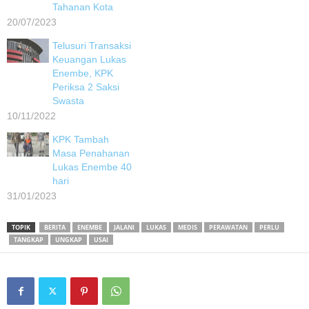
Tahanan Kota
20/07/2023
Telusuri Transaksi
Keuangan Lukas
Enembe, KPK
Periksa 2 Saksi
Swasta
10/11/2022
KPK Tambah
Masa Penahanan
Lukas Enembe 40
hari
31/01/2023
TOPIK
BERITA
ENEMBE
JALANI
LUKAS
MEDIS
PERAWATAN
PERLU
TANGKAP
UNGKAP
USAI