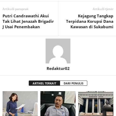
Artikulli paraprak
Artikulli tjetër
Putri Candrawathi Akui
Kejagung Tangkap
Tak Lihat Jenazah Brigadir
Terpidana Korupsi Dana
J Usai Penembakan
Kawasan di Sukabumi
Redaktur02
ARTIKEL TERKAIT
DARI PENULIS