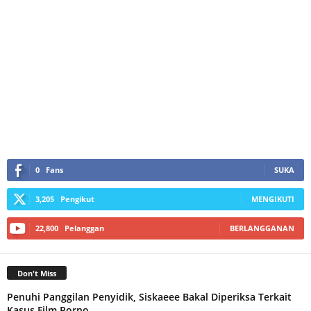
0
Fans
SUKA
3,205
Pengikut
MENGIKUTI
22,800
Pelanggan
BERLANGGANAN
Don't Miss
Penuhi Panggilan Penyidik, Siskaeee Bakal Diperiksa Terkait
Kasus Film Porno