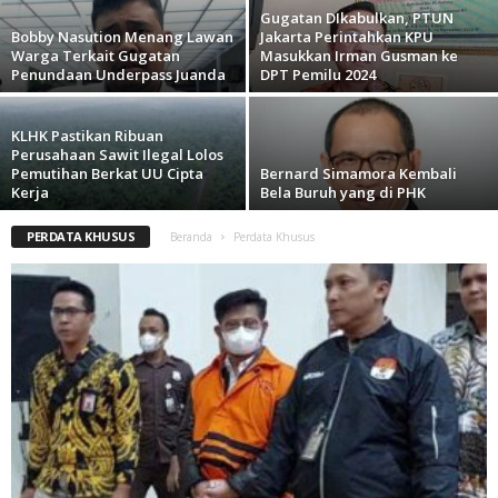
Gugatan DIkabulkan, PTUN
Bobby Nasution Menang Lawan
Jakarta Perintahkan KPU
Warga Terkait Gugatan
Masukkan Irman Gusman ke
Penundaan Underpass Juanda
DPT Pemilu 2024
KLHK Pastikan Ribuan
Perusahaan Sawit Ilegal Lolos
Pemutihan Berkat UU Cipta
Bernard Simamora Kembali
Kerja
Bela Buruh yang di PHK
PERDATA KHUSUS
Beranda
Perdata Khusus