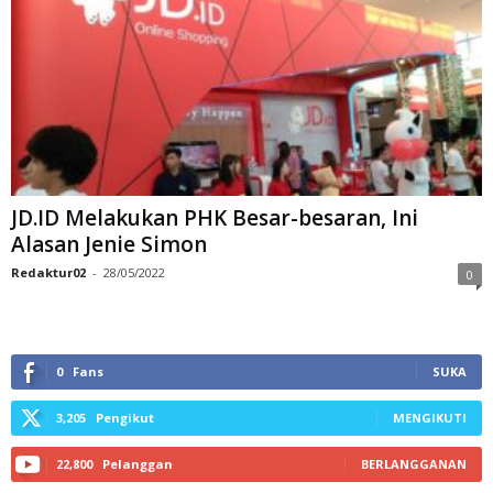
JD.ID Melakukan PHK Besar-besaran, Ini
Alasan Jenie Simon
Redaktur02
-
28/05/2022
0
0
Fans
SUKA
3,205
Pengikut
MENGIKUTI
22,800
Pelanggan
BERLANGGANAN