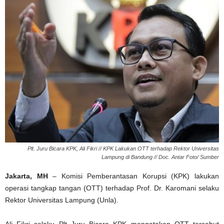
Plt. Juru Bicara KPK, Ali Fikri // KPK Lakukan OTT terhadap Rektor Universitas
Lampung di Bandung // Doc. Antar Foto/ Sumber
Jakarta, MH
– Komisi Pemberantasan Korupsi (KPK) lakukan
operasi tangkap tangan (OTT) terhadap Prof. Dr. Karomani selaku
Rektor Universitas Lampung (Unla).
Ali Fikri selaku Plt Juru Bicara KPK mengatakan OTT tersebut