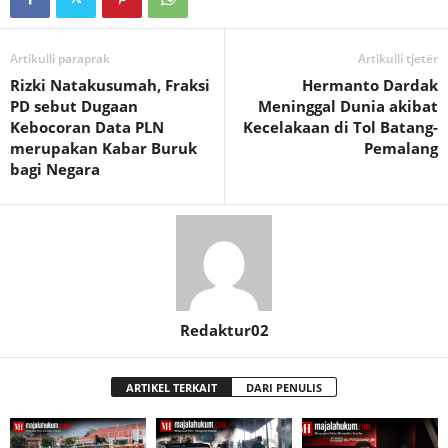
Artikulli paraprak
Artikulli tjetër
Rizki Natakusumah, Fraksi
Hermanto Dardak
PD sebut Dugaan
Meninggal Dunia akibat
Kebocoran Data PLN
Kecelakaan di Tol Batang-
merupakan Kabar Buruk
Pemalang
bagi Negara
Redaktur02
ARTIKEL TERKAIT
DARI PENULIS