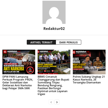
Redaktur02
ARTIKEL TERKAIT
DARI PENULIS
DPW PANI Lampung
BBWS Cimanuk
Polres Subang Ungkap 21
Perkuat Program P4GN,
Cisanggarung dan Bupati
Kasus Narkoba, 26
Gelar Sosialisasi dan
Sumedang Tinjau
Tersangka Diamankan
Deklarasi Anti Narkoba
Bendung Rengrang,
bagi Pelajar SMA-SMK
Pastikan Berfungsi
Optimal untuk Layanan
Irigasi