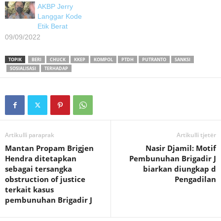
AKBP Jerry
Langgar Kode
Etik Berat
09/09/2022
TOPIK
BERI
CHUCK
KKEP
KOMPOL
PTDH
PUTRANTO
SANKSI
SOSIALISASI
TERHADAP
Artikulli paraprak
Artikulli tjetër
Mantan Propam Brigjen
Nasir Djamil: Motif
Hendra ditetapkan
Pembunuhan Brigadir J
sebagai tersangka
biarkan diungkap d
obstruction of justice
Pengadilan
terkait kasus
pembunuhan Brigadir J