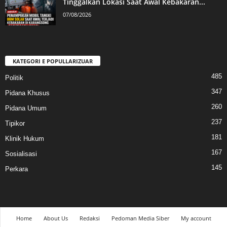
Tinggalkan Lokasi Saat Awal Kebakaran...
07/08/2026
KATEGORI E POPULLARIZUAR
485
Politik
347
Pidana Khusus
260
Pidana Umum
237
Tipikor
181
Klinik Hukum
167
Sosialisasi
145
Perkara
Home
About Us
Redaksi
Pedoman Media Siber
My account