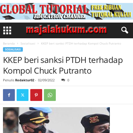
Beranda
Sosialisasi
KKEP beri sanksi PTDH terhadap Kompol Chuck Putranto
SOSIALISASI
KKEP beri sanksi PTDH terhadap
Kompol Chuck Putranto
Penulis
Redaktur02
-
02/09/2022
0