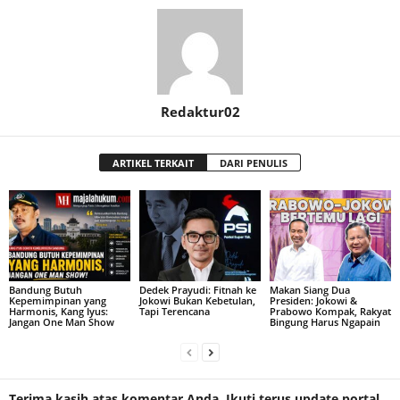
Redaktur02
ARTIKEL TERKAIT
DARI PENULIS
Bandung Butuh
Dedek Prayudi: Fitnah ke
Makan Siang Dua
Kepemimpinan yang
Jokowi Bukan Kebetulan,
Presiden: Jokowi &
Harmonis, Kang Iyus:
Tapi Terencana
Prabowo Kompak, Rakyat
Jangan One Man Show
Bingung Harus Ngapain
Terima kasih atas komentar Anda. Ikuti terus update portal