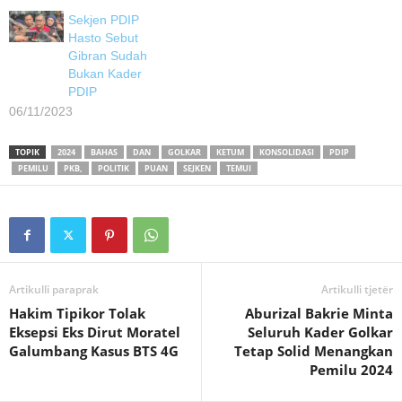
Sekjen PDIP
Hasto Sebut
Gibran Sudah
Bukan Kader
PDIP
06/11/2023
TOPIK
2024
BAHAS
DAN
GOLKAR
KETUM
KONSOLIDASI
PDIP
PEMILU
PKB,
POLITIK
PUAN
SEJKEN
TEMUI
Artikulli paraprak
Artikulli tjetër
Hakim Tipikor Tolak
Aburizal Bakrie Minta
Eksepsi Eks Dirut Moratel
Seluruh Kader Golkar
Galumbang Kasus BTS 4G
Tetap Solid Menangkan
Pemilu 2024