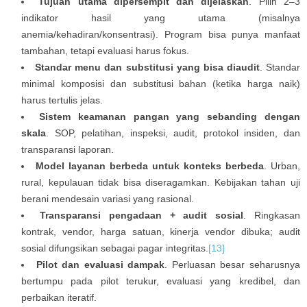
Tujuan utama dipersempit dan dijelaskan
. Pilih 2–3
indikator hasil yang utama (misalnya
anemia/kehadiran/konsentrasi). Program bisa punya manfaat
tambahan, tetapi evaluasi harus fokus.
Standar menu dan substitusi yang bisa diaudit
. Standar
minimal komposisi dan substitusi bahan (ketika harga naik)
harus tertulis jelas.
Sistem keamanan pangan yang sebanding dengan
skala
. SOP, pelatihan, inspeksi, audit, protokol insiden, dan
transparansi laporan.
Model layanan berbeda untuk konteks berbeda
. Urban,
rural, kepulauan tidak bisa diseragamkan. Kebijakan tahan uji
berani mendesain variasi yang rasional.
Transparansi pengadaan + audit sosial
. Ringkasan
kontrak, vendor, harga satuan, kinerja vendor dibuka; audit
sosial difungsikan sebagai pagar integritas.
[13]
Pilot dan evaluasi dampak
. Perluasan besar seharusnya
bertumpu pada pilot terukur, evaluasi yang kredibel, dan
perbaikan iteratif.