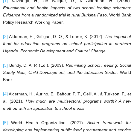
[1]
Kazianga, H., de Walque, D., & Alderman, H. (2009).
Educational and health impacts of two school feeding schemes:
Evidence from a randomized trial in rural Burkina Faso
. World Bank
Policy Research Working Paper.
[2]
Alderman, H., Gilligan, D. O., & Lehrer, K. (2012).
The impact of
food for education programs on school participation in northern
Uganda
.
Economic Development and Cultural Change
.
[3]
Bundy, D. A. P. (Ed.). (2009).
Rethinking School Feeding: Social
Safety Nets, Child Development, and the Education Sector
. World
Bank.
[4]
Alderman, H., Aurino, E., Baffour, P. T., Gelli, A., & Turkson, F., et
al. (2021).
How much are multisectoral programs worth? A new
method with an application to school meals
.
[5]
World Health Organization. (2021).
Action framework for
developing and implementing public food procurement and service