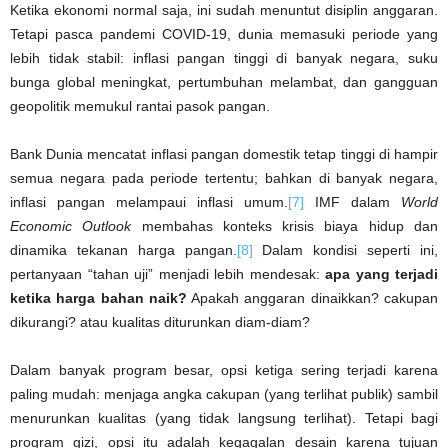
Ketika ekonomi normal saja, ini sudah menuntut disiplin anggaran.
Tetapi pasca pandemi COVID-19, dunia memasuki periode yang
lebih tidak stabil: inflasi pangan tinggi di banyak negara, suku
bunga global meningkat, pertumbuhan melambat, dan gangguan
geopolitik memukul rantai pasok pangan.
Bank Dunia mencatat inflasi pangan domestik tetap tinggi di hampir
semua negara pada periode tertentu; bahkan di banyak negara,
inflasi pangan melampaui inflasi umum.
[7]
IMF dalam
World
Economic Outlook
membahas konteks krisis biaya hidup dan
dinamika tekanan harga pangan.
[8]
Dalam kondisi seperti ini,
pertanyaan “tahan uji” menjadi lebih mendesak:
apa yang terjadi
ketika harga bahan naik?
Apakah anggaran dinaikkan? cakupan
dikurangi? atau kualitas diturunkan diam-diam?
Dalam banyak program besar, opsi ketiga sering terjadi karena
paling mudah: menjaga angka cakupan (yang terlihat publik) sambil
menurunkan kualitas (yang tidak langsung terlihat). Tetapi bagi
program gizi, opsi itu adalah kegagalan desain karena tujuan