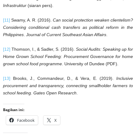
Infrastruktur
(siaran pers).
[11]
Swamy, A. R. (2016).
Can social protection weaken clientelism?
Considering conditional cash transfers as political reform in the
Philippines
.
Journal of Current Southeast Asian Affairs
.
[12]
Thomson, I., & Sadler, S. (2016).
Social Audits: Speaking up for
Home Grown School Feeding: Procurement Governance for home
grown school food programme
. University of Dundee (PDF).
[13]
Brooks, J., Commandeur, D., & Vera, E. (2019).
Inclusive
procurement and transparency, connecting smallholder farmers to
school feeding
.
Gates Open Research
.
Bagikan ini:
Facebook
X