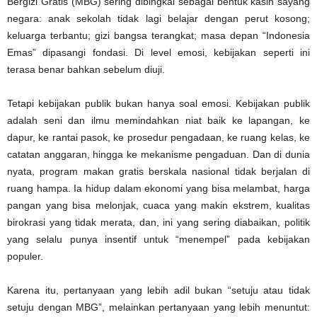
Bergizi Gratis (MBG) sering dibingkai sebagai bentuk kasih sayang
negara: anak sekolah tidak lagi belajar dengan perut kosong;
keluarga terbantu; gizi bangsa terangkat; masa depan “Indonesia
Emas” dipasangi fondasi. Di level emosi, kebijakan seperti ini
terasa benar bahkan sebelum diuji.
Tetapi kebijakan publik bukan hanya soal emosi. Kebijakan publik
adalah seni dan ilmu memindahkan niat baik ke lapangan, ke
dapur, ke rantai pasok, ke prosedur pengadaan, ke ruang kelas, ke
catatan anggaran, hingga ke mekanisme pengaduan. Dan di dunia
nyata, program makan gratis berskala nasional tidak berjalan di
ruang hampa. Ia hidup dalam ekonomi yang bisa melambat, harga
pangan yang bisa melonjak, cuaca yang makin ekstrem, kualitas
birokrasi yang tidak merata, dan, ini yang sering diabaikan, politik
yang selalu punya insentif untuk “menempel” pada kebijakan
populer.
Karena itu, pertanyaan yang lebih adil bukan “setuju atau tidak
setuju dengan MBG”, melainkan pertanyaan yang lebih menuntut: