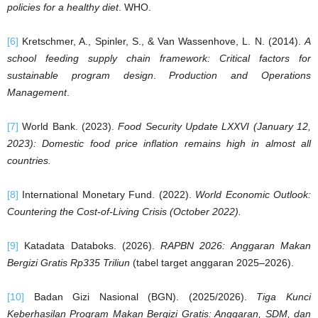
policies for a healthy diet
. WHO.
[6]
Kretschmer, A., Spinler, S., & Van Wassenhove, L. N. (2014).
A
school feeding supply chain framework: Critical factors for
sustainable program design
.
Production and Operations
Management
.
[7]
World Bank. (2023).
Food Security Update LXXVI (January 12,
2023): Domestic food price inflation remains high in almost all
countries.
[8]
International Monetary Fund. (2022).
World Economic Outlook:
Countering the Cost-of-Living Crisis (October 2022).
[9]
Katadata Databoks. (2026).
RAPBN 2026: Anggaran Makan
Bergizi Gratis Rp335 Triliun
(tabel target anggaran 2025–2026).
[10]
Badan Gizi Nasional (BGN). (2025/2026).
Tiga Kunci
Keberhasilan Program Makan Bergizi Gratis: Anggaran, SDM, dan