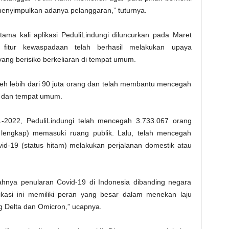
 menyimpulkan adanya pelanggaran,” tuturnya.
ma kali aplikasi PeduliLindungi diluncurkan pada Maret
ui fitur kewaspadaan telah berhasil melakukan upaya
ng berisiko berkeliaran di tempat umum.
oleh lebih dari 90 juta orang dan telah membantu mencegah
as dan tempat umum.
-2022, PeduliLindungi telah mencegah 3.733.067 orang
 lengkap) memasuki ruang publik. Lalu, telah mencegah
vid-19 (status hitam) melakukan perjalanan domestik atau
dahnya penularan Covid-19 di Indonesia dibanding negara
kasi ini memiliki peran yang besar dalam menekan laju
g Delta dan Omicron,” ucapnya.