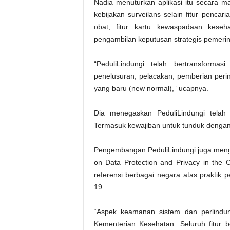
Nadia menuturkan aplikasi itu secara m
kebijakan surveilans selain fitur pencari
obat, fitur kartu kewaspadaan keseha
pengambilan keputusan strategis pemerin
“PeduliLindungi telah bertransforma
penelusuran, pelacakan, pemberian peri
yang baru (new normal),” ucapnya.
Dia menegaskan PeduliLindungi telah m
Termasuk kewajiban untuk tunduk dengan 
Pengembangan PeduliLindungi juga meng
on Data Protection and Privacy in the 
referensi berbagai negara atas praktik 
19.
“Aspek keamanan sistem dan perlindung
Kementerian Kesehatan. Seluruh fitur 