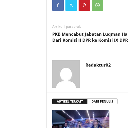
Artikulli paraprak
PKB Mencabut Jabatan Luqman Ha
Dari Komisi II DPR ke Komisi IX DPR
Redaktur02
ARTIKEL TERKAIT
DARI PENULIS