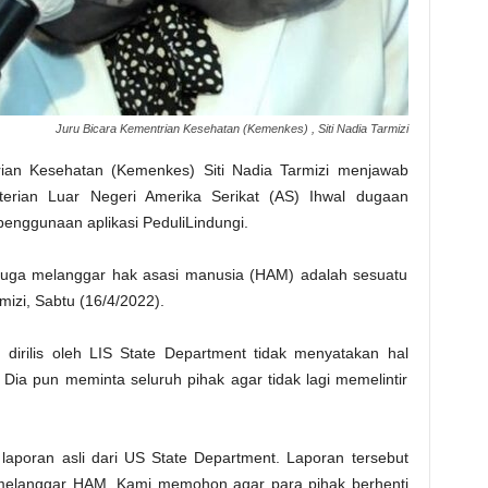
Juru Bicara Kementrian Kesehatan (Kemenkes) , Siti Nadia Tarmizi
ian Kesehatan (Kemenkes) Siti Nadia Tarmizi menjawab
terian Luar Negeri Amerika Serikat (AS) Ihwal dugaan
enggunaan aplikasi PeduliLindungi.
n juga melanggar hak asasi manusia (HAM) adalah sesuatu
mizi, Sabtu (16/4/2022).
irilis oleh LIS State Department tidak menyatakan hal
. Dia pun meminta seluruh pihak agar tidak lagi memelintir
aporan asli dari US State Department. Laporan tersebut
 melanggar HAM. Kami memohon agar para pihak berhenti