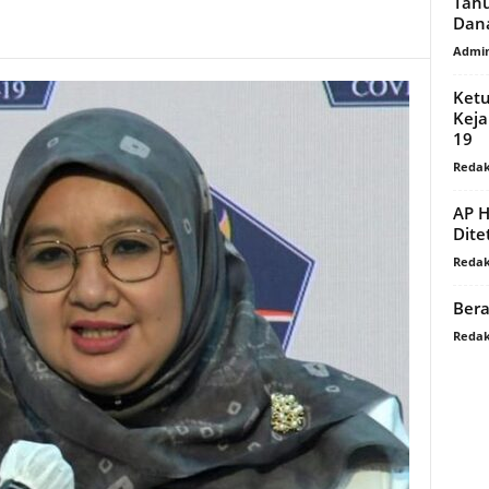
Tahu
Dana
Admi
Ketu
Keja
19
Redak
AP H
Dite
Redak
Ber
Redak