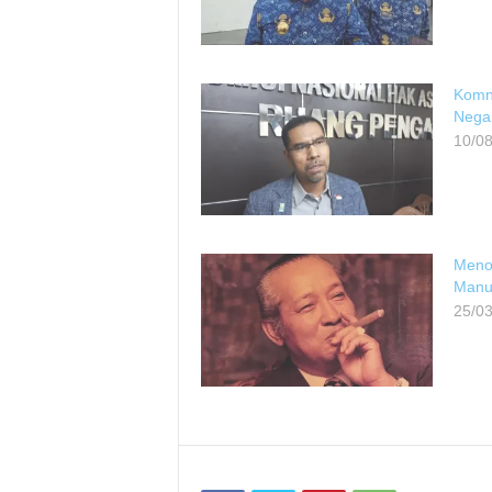
Komn
Nega
10/0
Menol
Manu
25/0