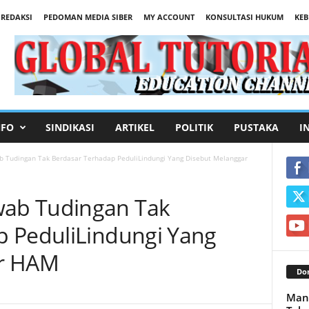
REDAKSI
PEDOMAN MEDIA SIBER
MY ACCOUNT
KONSULTASI HUKUM
KEB
NFO
SINDIKASI
ARTIKEL
POLITIK
PUSTAKA
I
Tudingan Tak Berdasar Terhadap PeduliLindungi Yang Disebut Melanggar
ab Tudingan Tak
p PeduliLindungi Yang
ar HAM
Don
Mant