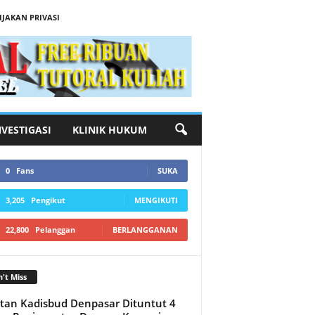
IJAKAN PRIVASI
NVESTIGASI
KLINIK HUKUM
0
Fans
SUKA
3,205
Pengikut
MENGIKUTI
22,800
Pelanggan
BERLANGGANAN
't Miss
an Kadisbud Denpasar Dituntut 4