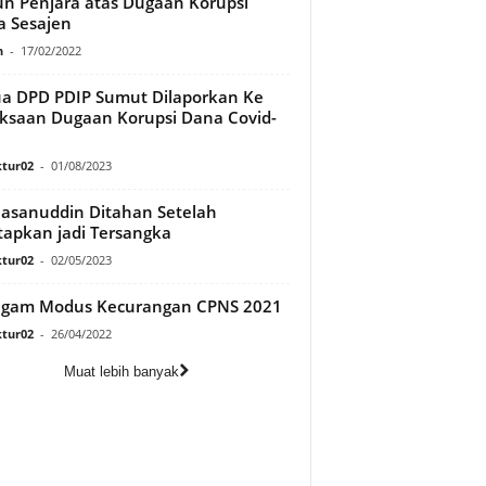
n Penjara atas Dugaan Korupsi
 Sesajen
n
-
17/02/2022
a DPD PDIP Sumut Dilaporkan Ke
ksaan Dugaan Korupsi Dana Covid-
tur02
-
01/08/2023
asanuddin Ditahan Setelah
tapkan jadi Tersangka
tur02
-
02/05/2023
agam Modus Kecurangan CPNS 2021
tur02
-
26/04/2022
Muat lebih banyak