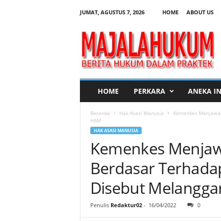
JUMAT, AGUSTUS 7, 2026
HOME
ABOUT US
M
a
j
a
l
a
H
HOME
PERKARA
ANEKA I
u
k
Beranda
Hak Asasi Manusia
Kemenkes Menjawab 
u
HAM
m
HAK ASASI MANUSIA
Kemenkes Menjaw
Berdasar Terhada
Disebut Melangg
Penulis
Redaktur02
-
16/04/2022
0