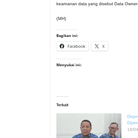
keamanan data yang disebut Data Ownersh
(MH)
Bagikan ini:
Facebook
X
Menyukai ini:
Terkait
Dirje
Dijam
18/0