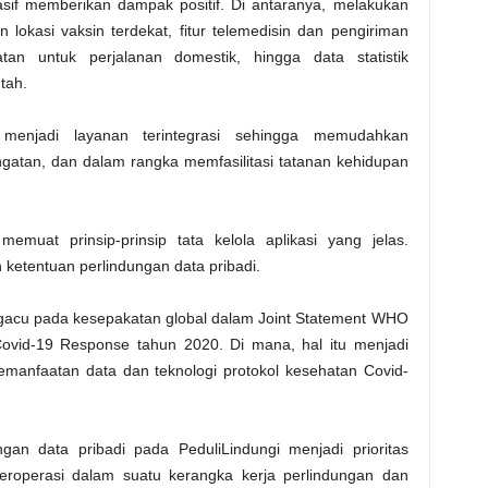
asif memberikan dampak positif. Di antaranya, melakukan
an lokasi vaksin terdekat, fitur telemedisin dan pengiriman
tan untuk perjalanan domestik, hingga data statistik
tah.
si menjadi layanan terintegrasi sehingga memudahkan
ngatan, dan dalam rangka memfasilitasi tatanan kehidupan
emuat prinsip-prinsip tata kelola aplikasi yang jelas.
ketentuan perlindungan data pribadi.
acu pada kesepakatan global dalam Joint Statement WHO
Covid-19 Response tahun 2020. Di mana, hal itu menjadi
pemanfaatan data dan teknologi protokol kesehatan Covid-
an data pribadi pada PeduliLindungi menjadi prioritas
beroperasi dalam suatu kerangka kerja perlindungan dan