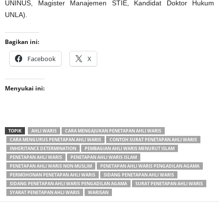
UNINUS, Magister Manajemen STIE, Kandidat Doktor Hukum
UNLA).
Bagikan ini:
Facebook
X
Menyukai ini:
TOPIK
AHLI WARIS
CARA MENGAJUKAN PENETAPAN AHLI WARIS
CARA MENGURUS PENETAPAN AHLI WARIS
CONTOH SURAT PENETAPAN AHLI WARIS
INHERITANCE DETERMINATION
PEMBAGIAN AHLI WARIS MENURUT ISLAM
PENETAPAN AHLI WARIS
PENETAPAN AHLI WARIS ISLAM
PENETAPAN AHLI WARIS NON MUSLIM
PENETAPAN AHLI WARIS PENGADILAN AGAMA
PERMOHONAN PENETAPAN AHLI WARIS
SIDANG PENETAPAN AHLI WARIS
SIDANG PENETAPAN AHLI WARIS PENGADILAN AGAMA
SURAT PENETAPAN AHLI WARIS
SYARAT PENETAPAN AHLI WARIS
WARISAN