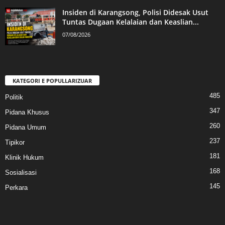
Insiden di Karangsong, Polisi Didesak Usut
Tuntas Dugaan Kelalaian dan Keaslian...
07/08/2026
KATEGORI E POPULLARIZUAR
485
Politik
347
Pidana Khusus
260
Pidana Umum
237
Tipikor
181
Klinik Hukum
168
Sosialisasi
145
Perkara