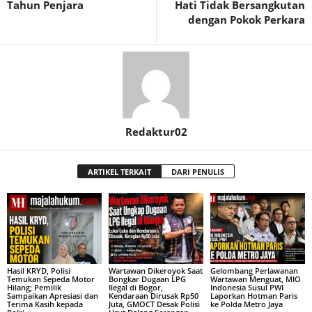
Tahun Penjara
Hati Tidak Bersangkutan
dengan Pokok Perkara
Redaktur02
ARTIKEL TERKAIT
DARI PENULIS
Hasil KRYD, Polisi
Wartawan Dikeroyok Saat
Gelombang Perlawanan
Temukan Sepeda Motor
Bongkar Dugaan LPG
Wartawan Menguat, MIO
Hilang; Pemilik
Ilegal di Bogor,
Indonesia Susul PWI
Sampaikan Apresiasi dan
Kendaraan Dirusak Rp50
Laporkan Hotman Paris
Terima Kasih kepada
Juta, GMOCT Desak Polisi
ke Polda Metro Jaya