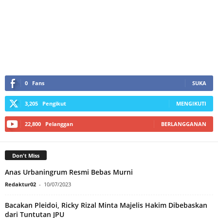
0
Fans
SUKA
3,205
Pengikut
MENGIKUTI
22,800
Pelanggan
BERLANGGANAN
Don't Miss
Anas Urbaningrum Resmi Bebas Murni
Redaktur02
-
10/07/2023
Bacakan Pleidoi, Ricky Rizal Minta Majelis Hakim Dibebaskan
dari Tuntutan JPU