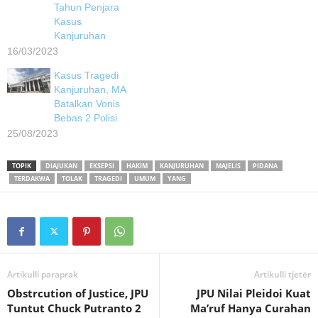
Tahun Penjara
Kasus
Kanjuruhan
16/03/2023
Kasus Tragedi
Kanjuruhan, MA
Batalkan Vonis
Bebas 2 Polisi
25/08/2023
TOPIK
DIAJUKAN
EKSEPSI
HAKIM
KANJURUHAN
MAJELIS
PIDANA
TERDAKWA
TOLAK
TRAGEDI
UMUM
YANG
Artikulli paraprak
Artikulli tjetër
Obstrcution of Justice, JPU
JPU Nilai Pleidoi Kuat
Tuntut Chuck Putranto 2
Ma’ruf Hanya Curahan