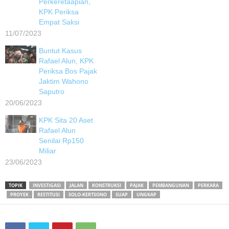
Perkeretaapian,
KPK Periksa
Empat Saksi
11/07/2023
Buntut Kasus
Rafael Alun, KPK
Periksa Bos Pajak
Jaktim Wahono
Saputro
20/06/2023
KPK Sita 20 Aset
Rafael Alun
Senilai Rp150
Miliar
23/06/2023
TOPIK
INVESTIGASI
JALAN
KONSTRUKSI
PAJAK
PEMBANGUNAN
PERKARA
PROYEK
RESTITUSI
SOLO-KERTSONO
SUAP
UNGKAP