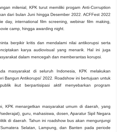
ngan milenial, KPK turut memiliki progam Anti-Corruption
akan dari bulan Juni hingga Desember 2022. ACFFest 2022
 day, international film screening, webinar film making,
movie camp, hingga awarding night.
inta berpikir kritis dan mendalami nilai antikorupsi serta
ciptakan karya audiovisual yang menarik. Hal ini juga
masyarakat dalam mencegah dan memberantas korupsi.
pada masyarakat di seluruh Indonesia, KPK melakukan
i Bangun Antikorupsi’ 2022. Roadshow ini bertujuan untuk
blik ikut berpartisipasi aktif menyebarkan program
ni, KPK menargetkan masyarakat umum di daerah, yang
A/sederajat), guru, mahasiswa, dosen, Aparatur Sipil Negara
olitik di daerah. Tahun ini roadshow bus akan mengunjungi
, Sumatera Selatan, Lampung, dan Banten pada periode