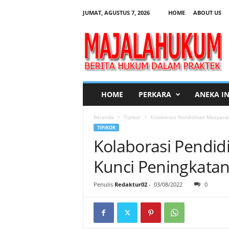
JUMAT, AGUSTUS 7, 2026
HOME
ABOUT US
M
a
j
a
l
a
H
HOME
PERKARA
ANEKA I
u
k
Beranda
Tipikor
Kolaborasi Pendidikan Masyarak
u
TIPIKOR
m
Kolaborasi Pendid
Kunci Peningkatan
Penulis
Redaktur02
-
03/08/2022
0