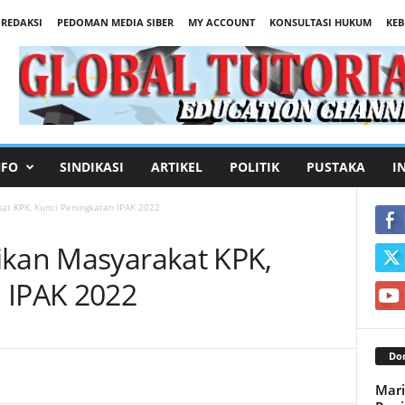
REDAKSI
PEDOMAN MEDIA SIBER
MY ACCOUNT
KONSULTASI HUKUM
KEB
NFO
SINDIKASI
ARTIKEL
POLITIK
PUSTAKA
I
at KPK, Kunci Peningkatan IPAK 2022
ikan Masyarakat KPK,
 IPAK 2022
Don
Mari