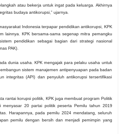
langkah atau bekerja untuk ingat pada keluarga. Akhirnya
ritas budaya antikorupsi,” ujarnya.
 masyarakat Indonesia terpapar pendidikan antikorupsi, KPK
am lainnya. KPK bersama-sama segenap mitra pemangku
istem pendidikan sebagai bagian dari strategi nasional
anas PAK).
pada dunia usaha. KPK mengajak para pelaku usaha untuk
n membangun sistem manajemen antipenyuapan pada badan
 integritas (API) dan penyuluh antikorupsi tersertifikasi
a rantai korupsi politik, KPK juga membuat program Politik
i menyasar 20 partai politik peserta Pemilu tahun 2019
egritas. Harapannya, pada pemilu 2024 mendatang, seluruh
tahapan pemilu dengan bersih dan menjadi pemimpin yang