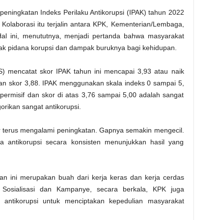
ningkatan Indeks Perilaku Antikorupsi (IPAK) tahun 2022
Kolaborasi itu terjalin antara KPK, Kementerian/Lembaga,
al ini, menututnya, menjadi pertanda bahwa masyarakat
dak pidana korupsi dan dampak buruknya bagi kehidupan.
PS) mencatat skor IPAK tahun ini mencapai 3,93 atau naik
an skor 3,88. IPAK menggunakan skala indeks 0 sampai 5,
permisif dan skor di atas 3,76 sampai 5,00 adalah sangat
orikan sangat antikorupsi.
ir terus mengalami peningkatan. Gapnya semakin mengecil.
a antikorupsi secara konsisten menunjukkan hasil yang
n ini merupakan buah dari kerja keras dan kerja cerdas
at Sosialisasi dan Kampanye, secara berkala, KPK juga
antikorupsi untuk menciptakan kepedulian masyarakat