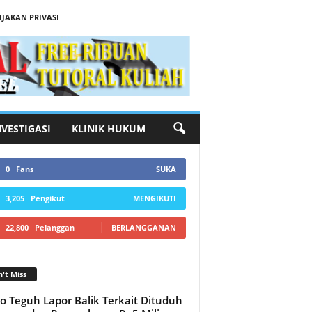
IJAKAN PRIVASI
NVESTIGASI
KLINIK HUKUM
0
Fans
SUKA
3,205
Pengikut
MENGIKUTI
22,800
Pelanggan
BERLANGGANAN
't Miss
o Teguh Lapor Balik Terkait Dituduh