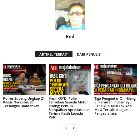
Red
ARTIKEL TERKAIT
DARI PENULIS
Polres Subang Ungkap 21
Hasil KRYD, Polisi
Tiga Pengantar Oli Hilang
Kasus Narkoba, 26
Temukan Sepeda Motor
di Perairan Indramayu,
Tersangka Diamankan
Hilang; Pemilik
PT Sukun Akui Tak Ada
Sampaikan Apresiasi dan
MoU Tertulis dengan
Terima Kasih kepada
Penyedia Jasa
Polri