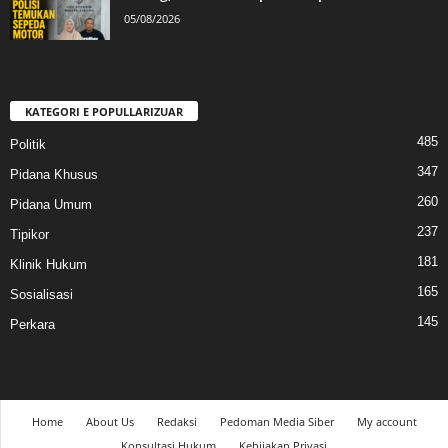
05/08/2026
KATEGORI E POPULLARIZUAR
485
Politik
347
Pidana Khusus
260
Pidana Umum
237
Tipikor
181
Klinik Hukum
165
Sosialisasi
145
Perkara
Home
About Us
Redaksi
Pedoman Media Siber
My account
Konsultasi Hukum
Kebijakan Privasi