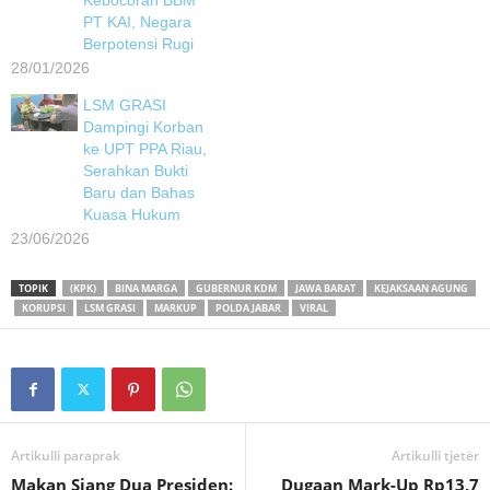
PT KAI, Negara
Berpotensi Rugi
28/01/2026
LSM GRASI
Dampingi Korban
ke UPT PPA Riau,
Serahkan Bukti
Baru dan Bahas
Kuasa Hukum
23/06/2026
TOPIK
(KPK)
BINA MARGA
GUBERNUR KDM
JAWA BARAT
KEJAKSAAN AGUNG
KORUPSI
LSM GRASI
MARKUP
POLDA JABAR
VIRAL
Artikulli paraprak
Artikulli tjetër
Makan Siang Dua Presiden:
Dugaan Mark-Up Rp13,7