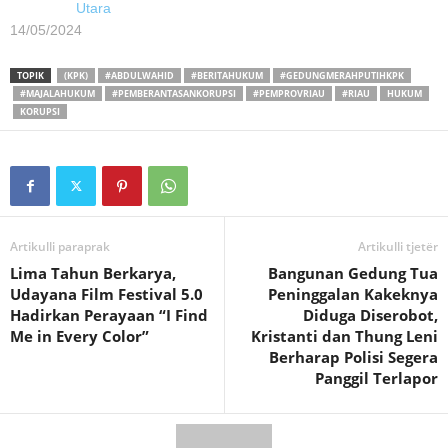
Utara
14/05/2024
TOPIK
(KPK)
#ABDULWAHID
#BERITAHUKUM
#GEDUNGMERAHPUTIHKPK
#MAJALAHUKUM
#PEMBERANTASANKORUPSI
#PEMPROVRIAU
#RIAU
HUKUM
KORUPSI
Artikulli paraprak
Artikulli tjetër
Lima Tahun Berkarya,
Bangunan Gedung Tua
Udayana Film Festival 5.0
Peninggalan Kakeknya
Hadirkan Perayaan “I Find
Diduga Diserobot,
Me in Every Color”
Kristanti dan Thung Leni
Berharap Polisi Segera
Panggil Terlapor