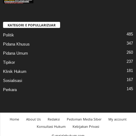
KATEGORI E POPULLARIZUAR
485
Politik
347
Pidana Khusus
260
Pidana Umum
237
Tipikor
181
Klinik Hukum
167
Sosialisasi
145
Perkara
Home
About Us
Redaksi
Pedoman Media Siber
My account
Konsultasi Hukum
Kebijakan Privasi
© majalahukum.com