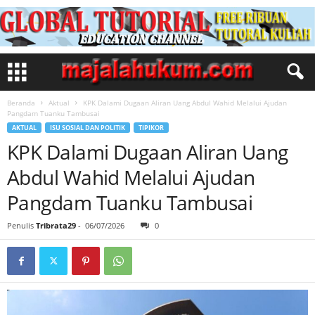
Beranda
Aktual
KPK Dalami Dugaan Aliran Uang Abdul Wahid Melalui Ajudan
Pangdam Tuanku Tambusai
AKTUAL
ISU SOSIAL DAN POLITIK
TIPIKOR
KPK Dalami Dugaan Aliran Uang
Abdul Wahid Melalui Ajudan
Pangdam Tuanku Tambusai
Penulis
Tribrata29
-
06/07/2026
0