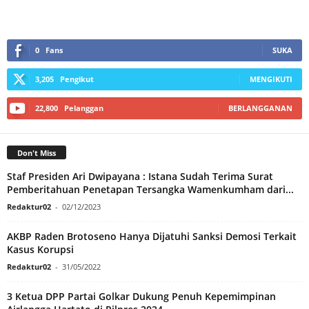
0
Fans
SUKA
3,205
Pengikut
MENGIKUTI
22,800
Pelanggan
BERLANGGANAN
Don't Miss
Staf Presiden Ari Dwipayana : Istana Sudah Terima Surat
Pemberitahuan Penetapan Tersangka Wamenkumham dari...
Redaktur02
-
02/12/2023
AKBP Raden Brotoseno Hanya Dijatuhi Sanksi Demosi Terkait
Kasus Korupsi
Redaktur02
-
31/05/2022
3 Ketua DPP Partai Golkar Dukung Penuh Kepemimpinan