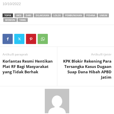
10/10/2022
TOPIK
AKSI
DARI
DILAKUKAN
LOLOS
PEMBUNUHAN
PIDANA
UMUM
WOWON
YANG
Artikulli paraprak
Artikulli tjetër
Korlantas Resmi Hentikan
KPK Blokir Rekening Para
Plat RF Bagi Masyarakat
Tersangka Kasus Dugaan
yang Tidak Berhak
Suap Dana Hibah APBD
Jatim