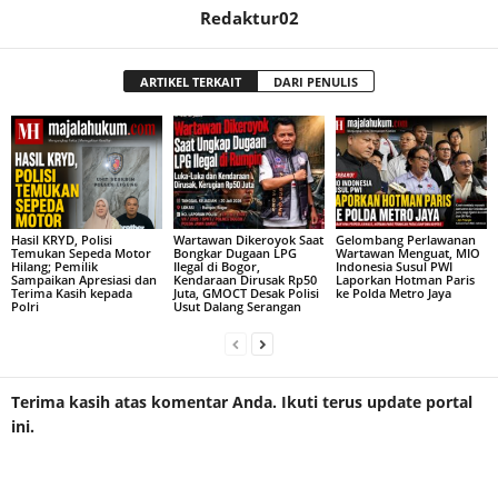
Redaktur02
ARTIKEL TERKAIT
DARI PENULIS
Hasil KRYD, Polisi
Wartawan Dikeroyok Saat
Gelombang Perlawanan
Temukan Sepeda Motor
Bongkar Dugaan LPG
Wartawan Menguat, MIO
Hilang; Pemilik
Ilegal di Bogor,
Indonesia Susul PWI
Sampaikan Apresiasi dan
Kendaraan Dirusak Rp50
Laporkan Hotman Paris
Terima Kasih kepada
Juta, GMOCT Desak Polisi
ke Polda Metro Jaya
Polri
Usut Dalang Serangan
Terima kasih atas komentar Anda. Ikuti terus update portal
ini.