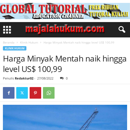
Beranda
Klinik Hukum
Harga Minyak Mentah naik hingga level US$ 100,99
KLINIK HUKUM
Harga Minyak Mentah naik hingga
level US$ 100,99
Penulis
Redaktur02
-
27/08/2022
0