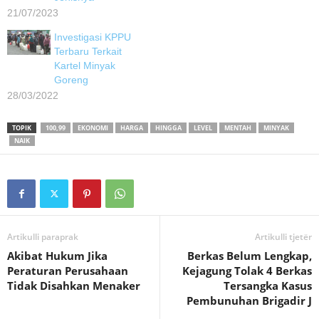
21/07/2023
Investigasi KPPU
Terbaru Terkait
Kartel Minyak
Goreng
28/03/2022
TOPIK
100,99
EKONOMI
HARGA
HINGGA
LEVEL
MENTAH
MINYAK
NAIK
Artikulli paraprak
Artikulli tjetër
Akibat Hukum Jika
Berkas Belum Lengkap,
Peraturan Perusahaan
Kejagung Tolak 4 Berkas
Tidak Disahkan Menaker
Tersangka Kasus
Pembunuhan Brigadir J