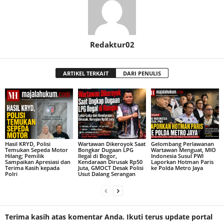
Redaktur02
ARTIKEL TERKAIT
DARI PENULIS
Hasil KRYD, Polisi
Wartawan Dikeroyok Saat
Gelombang Perlawanan
Temukan Sepeda Motor
Bongkar Dugaan LPG
Wartawan Menguat, MIO
Hilang; Pemilik
Ilegal di Bogor,
Indonesia Susul PWI
Sampaikan Apresiasi dan
Kendaraan Dirusak Rp50
Laporkan Hotman Paris
Terima Kasih kepada
Juta, GMOCT Desak Polisi
ke Polda Metro Jaya
Polri
Usut Dalang Serangan
Terima kasih atas komentar Anda. Ikuti terus update portal