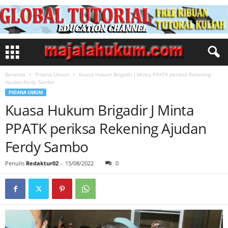
Beranda
Pidana Umum
Kuasa Hukum Brigadir J Minta PPATK periksa Rekening
Ajudan Ferdy Sambo
PIDANA UMUM
Kuasa Hukum Brigadir J Minta
PPATK periksa Rekening Ajudan
Ferdy Sambo
Penulis
Redaktur02
-
15/08/2022
0