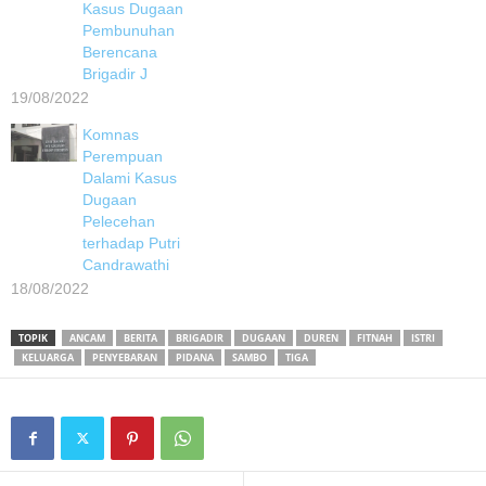
Kasus Dugaan
Pembunuhan
Berencana
Brigadir J
19/08/2022
Komnas
Perempuan
Dalami Kasus
Dugaan
Pelecehan
terhadap Putri
Candrawathi
18/08/2022
TOPIK
ANCAM
BERITA
BRIGADIR
DUGAAN
DUREN
FITNAH
ISTRI
KELUARGA
PENYEBARAN
PIDANA
SAMBO
TIGA