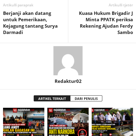
Artikulli paraprak
Artikulli tjetër
Berjanji akan datang
Kuasa Hukum Brigadir J
untuk Pemerikaan,
Minta PPATK periksa
Kejagung tantang Surya
Rekening Ajudan Ferdy
Darmadi
Sambo
Redaktur02
ARTIKEL TERKAIT
DARI PENULIS