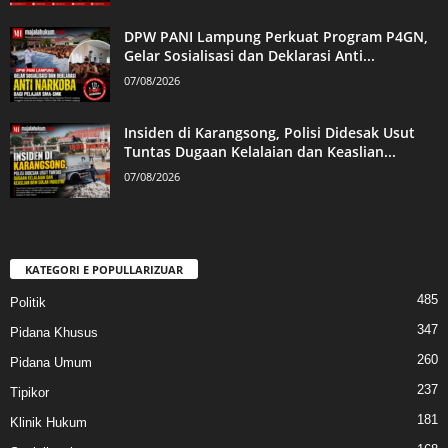
DPW PANI Lampung Perkuat Program P4GN,
Gelar Sosialisasi dan Deklarasi Anti...
07/08/2026
Insiden di Karangsong, Polisi Didesak Usut
Tuntas Dugaan Kelalaian dan Keaslian...
07/08/2026
KATEGORI E POPULLARIZUAR
485
Politik
347
Pidana Khusus
260
Pidana Umum
237
Tipikor
181
Klinik Hukum