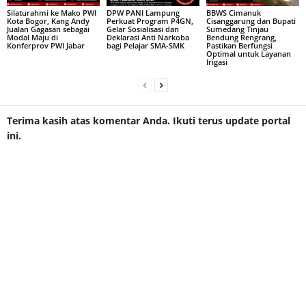
Silaturahmi ke Mako PWI
DPW PANI Lampung
BBWS Cimanuk
Kota Bogor, Kang Andy
Perkuat Program P4GN,
Cisanggarung dan Bupati
Jualan Gagasan sebagai
Gelar Sosialisasi dan
Sumedang Tinjau
Modal Maju di
Deklarasi Anti Narkoba
Bendung Rengrang,
Konferprov PWI Jabar
bagi Pelajar SMA-SMK
Pastikan Berfungsi
Optimal untuk Layanan
Irigasi
Terima kasih atas komentar Anda. Ikuti terus update portal
ini.