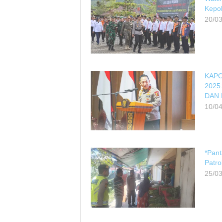
Kepol
20/0
KAPO
2025
DAN
10/0
*Pan
Patro
25/0