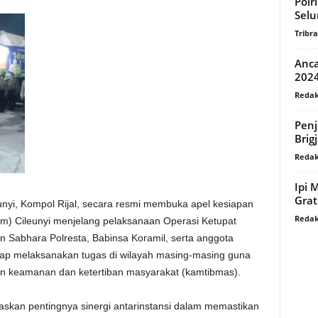
Polr
Selu
Tribr
Anca
2024
Redak
Penj
Brig
Redak
Ipi 
Grat
nyi, Kompol Rijal, secara resmi membuka apel kesiapan
Redak
 Cileunyi menjelang pelaksanaan Operasi Ketupat
ran Sabhara Polresta, Babinsa Koramil, serta anggota
ap melaksanakan tugas di wilayah masing-masing guna
an keamanan dan ketertiban masyarakat (kamtibmas).
askan pentingnya sinergi antarinstansi dalam memastikan