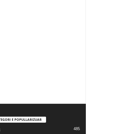
TEGORI E POPULLARIZUAR
485
k