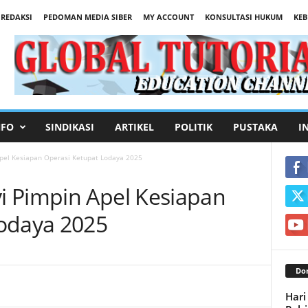
REDAKSI
PEDOMAN MEDIA SIBER
MY ACCOUNT
KONSULTASI HUKUM
KEB
NFO
SINDIKASI
ARTIKEL
POLITIK
PUSTAKA
I
pel Kesiapan Operasi Ketupat Lodaya 2025
i Pimpin Apel Kesiapan
Lodaya 2025
Don
Hari