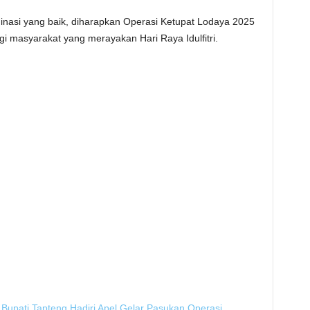
nasi yang baik, diharapkan Operasi Ketupat Lodaya 2025
i masyarakat yang merayakan Hari Raya Idulfitri.
 Bupati Tapteng Hadiri Apel Gelar Pasukan Operasi