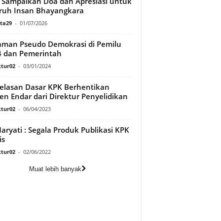
i Sampaikan Doa dan Apresiasi untuk
ruh Insan Bhayangkara
ata29
-
01/07/2026
man Pseudo Demokrasi di Pemilu
 dan Pemerintah
tur02
-
03/01/2024
elasan Dasar KPK Berhentikan
jen Endar dari Direktur Penyelidikan
tur02
-
06/04/2023
Maryati : Segala Produk Publikasi KPK
is
tur02
-
02/06/2022
Muat lebih banyak