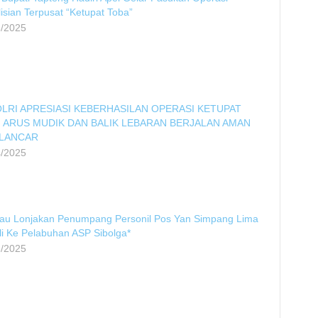
isian Terpusat “Ketupat Toba”
3/2025
LRI APRESIASI KEBERHASILAN OPERASI KETUPAT
: ARUS MUDIK DAN BALIK LEBARAN BERJALAN AMAN
 LANCAR
4/2025
tau Lonjakan Penumpang Personil Pos Yan Simpang Lima
li Ke Pelabuhan ASP Sibolga*
3/2025