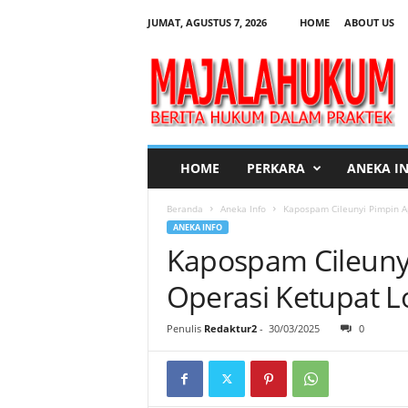
JUMAT, AGUSTUS 7, 2026
HOME
ABOUT US
M
a
j
a
l
a
H
HOME
PERKARA
ANEKA I
u
k
Beranda
Aneka Info
Kapospam Cileunyi Pimpin A
u
ANEKA INFO
m
Kapospam Cileuny
Operasi Ketupat 
Penulis
Redaktur2
-
30/03/2025
0