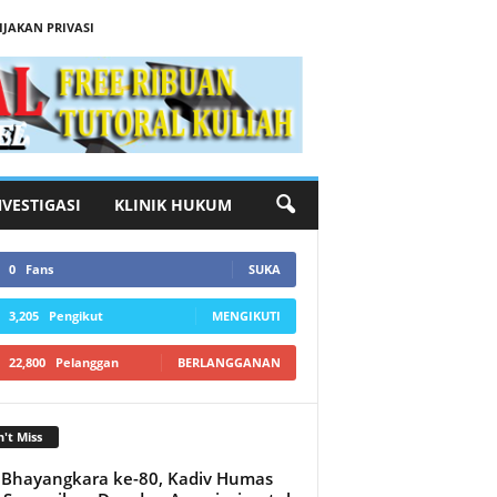
IJAKAN PRIVASI
NVESTIGASI
KLINIK HUKUM
0
Fans
SUKA
3,205
Pengikut
MENGIKUTI
22,800
Pelanggan
BERLANGGANAN
't Miss
 Bhayangkara ke-80, Kadiv Humas