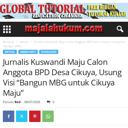
Beranda
Aktual
Jurnalis Kuswandi Maju Calon Anggota BPD Desa Cikuya, Usung Visi
“Bangun MBG...
AKTUAL
ANEKA INFO
SOSIALISASI
Jurnalis Kuswandi Maju Calon
Anggota BPD Desa Cikuya, Usung
Visi “Bangun MBG untuk Cikuya
Maju”
Penulis
Red
-
08/07/2026
0