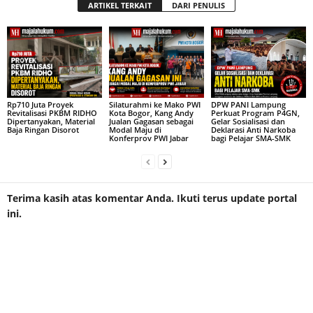
ARTIKEL TERKAIT
DARI PENULIS
Rp710 Juta Proyek
Silaturahmi ke Mako PWI
DPW PANI Lampung
Revitalisasi PKBM RIDHO
Kota Bogor, Kang Andy
Perkuat Program P4GN,
Dipertanyakan, Material
Jualan Gagasan sebagai
Gelar Sosialisasi dan
Baja Ringan Disorot
Modal Maju di
Deklarasi Anti Narkoba
Konferprov PWI Jabar
bagi Pelajar SMA-SMK
Terima kasih atas komentar Anda. Ikuti terus update portal
ini.