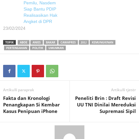
Pemilu, Nasdem
Siap Bantu PDIP
Realisasikan Hak
Angket di DPR
23/02/2024
TOPIK
ABOE
ANIES
BAKAR
CAWAPRES
JULI
KEMUNGKINAN
PERTENGAHAN
POLITIK
UMUMKAN
Artikulli paraprak
Artikulli tjetër
Fakta dan Kronologi
Peneliti Brin : Draft Revisi
Penangkapan Si Kembar
UU TNI Dinilai Mereduksi
Kasus Penipuan iPhone
Supremasi Sipil