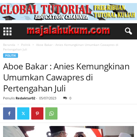
Beranda
Politik
Aboe Bakar : Anies Kemungkinan Umumkan Cawapres di
Pertengahan Juli
POLITIK
Aboe Bakar : Anies Kemungkinan
Umumkan Cawapres di
Pertengahan Juli
Penulis
Redaktur02
-
05/07/2023
0