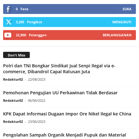
0
Fans
SUKA
3,205
Pengikut
MENGIKUTI
22,800
Pelanggan
BERLANGGANAN
Don't Miss
Polri dan TNI Bongkar Sindikat Jual Senpi Ilegal via e-
commerce, Dibandrol Capai Ratusan Juta
Redaktur02
-
22/08/2023
Pemohonan Pengujian UU Perkawinan Tidak Berdasar
Redaktur02
-
06/06/2022
KPK Dapat Informasi Dugaan Impor Ore Nikel Ilegal ke China
Redaktur02
-
23/06/2023
Pengolahan Sampah Organik Menjadi Pupuk dan Material