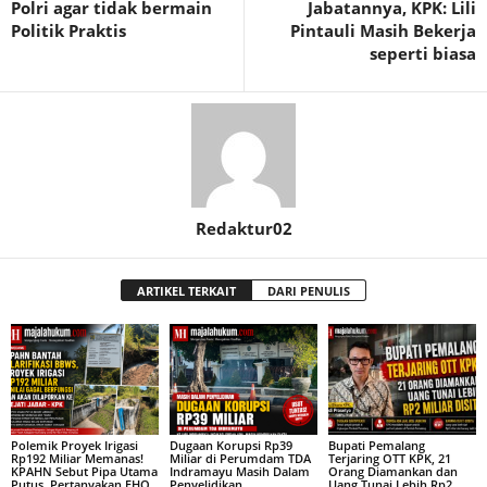
Polri agar tidak bermain
Jabatannya, KPK: Lili
Politik Praktis
Pintauli Masih Bekerja
seperti biasa
Redaktur02
ARTIKEL TERKAIT
DARI PENULIS
Polemik Proyek Irigasi
Dugaan Korupsi Rp39
Bupati Pemalang
Rp192 Miliar Memanas!
Miliar di Perumdam TDA
Terjaring OTT KPK, 21
KPAHN Sebut Pipa Utama
Indramayu Masih Dalam
Orang Diamankan dan
Putus, Pertanyakan FHO,
Penyelidikan
Uang Tunai Lebih Rp2