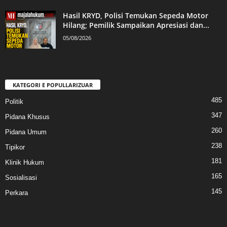
Hasil KRYD, Polisi Temukan Sepeda Motor
Hilang; Pemilik Sampaikan Apresiasi dan...
05/08/2026
KATEGORI E POPULLARIZUAR
485
Politik
347
Pidana Khusus
260
Pidana Umum
238
Tipikor
181
Klinik Hukum
165
Sosialisasi
145
Perkara