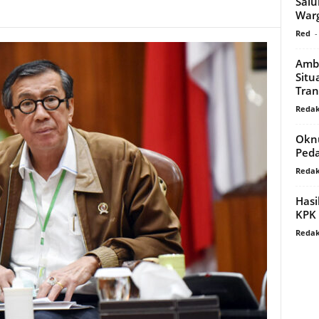
Salu
Warg
Red
-
Ambu
Situ
Tran
Redak
Oknu
Peda
Redak
Hasi
KPK 
Redak