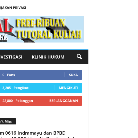
IJAKAN PRIVASI
NVESTIGASI
KLINIK HUKUM
0
Fans
SUKA
3,205
Pengikut
MENGIKUTI
22,800
Pelanggan
BERLANGGANAN
't Miss
im 0616 Indramayu dan BPBD