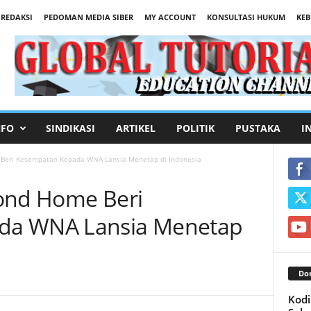
REDAKSI
PEDOMAN MEDIA SIBER
MY ACCOUNT
KONSULTASI HUKUM
KEB
NFO
SINDIKASI
ARTIKEL
POLITIK
PUSTAKA
I
 Beri Kesempatan Kepada WNA Lansia Menetap di Indonesia
cond Home Beri
da WNA Lansia Menetap
Don
Kod