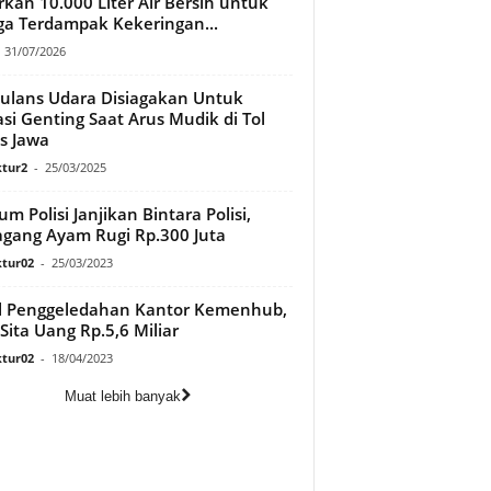
rkan 10.000 Liter Air Bersih untuk
a Terdampak Kekeringan...
31/07/2026
lans Udara Disiagakan Untuk
asi Genting Saat Arus Mudik di Tol
s Jawa
tur2
-
25/03/2025
m Polisi Janjikan Bintara Polisi,
gang Ayam Rugi Rp.300 Juta
tur02
-
25/03/2023
l Penggeledahan Kantor Kemenhub,
Sita Uang Rp.5,6 Miliar
tur02
-
18/04/2023
Muat lebih banyak