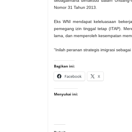
sebagaimana dimaksud dalam Undang-
Nomor 31 Tahun 2013.
Eks WNI mendapat keleluasaan bekerja
pemegang izin tinggal tetap (ITAP). Me
lama, dan memperoleh kesempatan memili
“Inilah peranan strategis imigrasi sebaga
Bagikan ini:
Facebook
X
Menyukai ini: