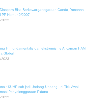
 Diaspora Bisa Berkewarganegaraan Ganda, Yasonna
si PP Nomor 2/2007
5/2022
nna H : fundamentalis dan ekstremisme Ancaman HAM
a Global
7/2023
na : KUHP sah jadi Undang-Undang. Ini Titik Awal
rmasi Penyelenggaraan Pidana
2/2022