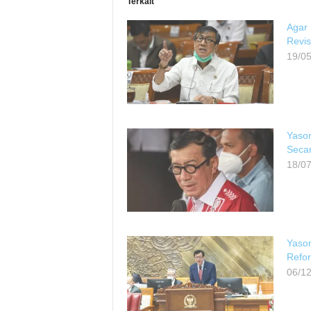
Terkait
Agar
Revi
19/0
Yaso
Secar
18/0
Yason
Refo
06/1