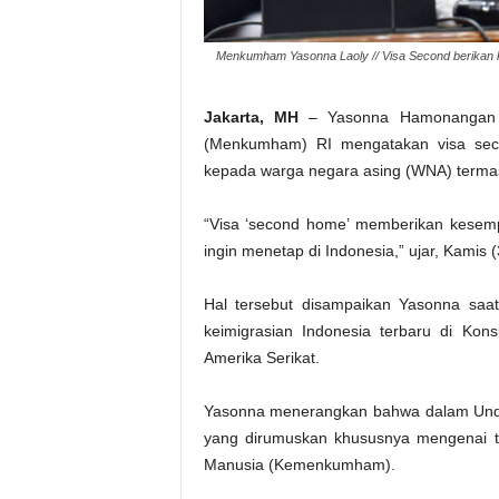
Menkumham Yasonna Laoly // Visa Second berikan k
Jakarta, MH
– Yasonna Hamonangan L
(Menkumham) RI mengatakan visa se
kepada warga negara asing (WNA) termasuk
“Visa ‘second home’ memberikan kesemp
ingin menetap di Indonesia,” ujar, Kamis 
Hal tersebut disampaikan Yasonna saa
keimigrasian Indonesia terbaru di Kons
Amerika Serikat.
Yasonna menerangkan bahwa dalam Undan
yang dirumuskan khususnya mengenai t
Manusia (Kemenkumham).