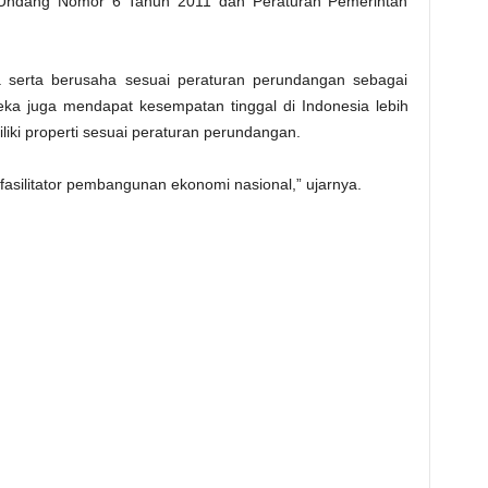
Undang Nomor 6 Tahun 2011 dan Peraturan Pemerintah
 serta berusaha sesuai peraturan perundangan sebagai
reka juga mendapat kesempatan tinggal di Indonesia lebih
ki properti sesuai peraturan perundangan.
i fasilitator pembangunan ekonomi nasional,” ujarnya.