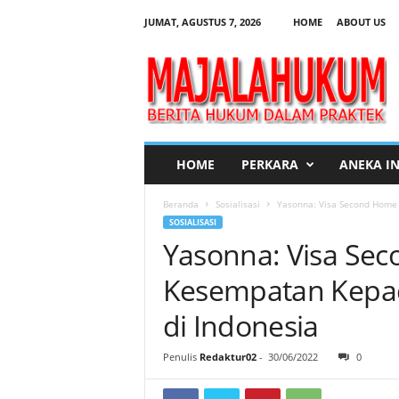
JUMAT, AGUSTUS 7, 2026
HOME
ABOUT US
M
a
j
a
l
a
H
HOME
PERKARA
ANEKA I
u
k
Beranda
Sosialisasi
Yasonna: Visa Second Home
u
SOSIALISASI
m
Yasonna: Visa Se
Kesempatan Kepa
di Indonesia
Penulis
Redaktur02
-
30/06/2022
0