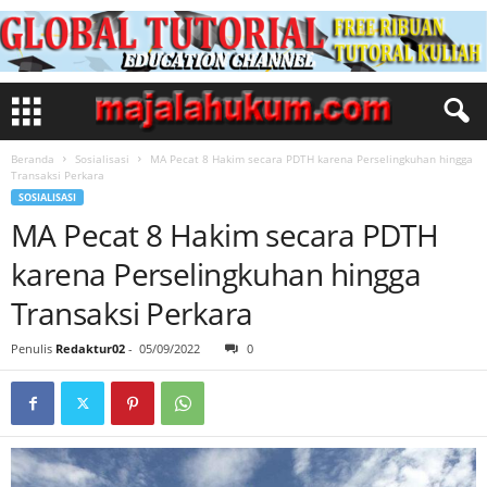
Beranda
Sosialisasi
MA Pecat 8 Hakim secara PDTH karena Perselingkuhan hingga
Transaksi Perkara
SOSIALISASI
MA Pecat 8 Hakim secara PDTH
karena Perselingkuhan hingga
Transaksi Perkara
Penulis
Redaktur02
-
05/09/2022
0