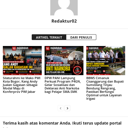
Redaktur02
ARTIKEL TERKAIT
DARI PENULIS
Silaturahmi ke Mako PWI
DPW PANI Lampung
BBWS Cimanuk
Kota Bogor, Kang Andy
Perkuat Program P4GN,
Cisanggarung dan Bupati
Jualan Gagasan sebagai
Gelar Sosialisasi dan
Sumedang Tinjau
Modal Maju di
Deklarasi Anti Narkoba
Bendung Rengrang,
Konferprov PWI Jabar
bagi Pelajar SMA-SMK
Pastikan Berfungsi
Optimal untuk Layanan
Irigasi
Terima kasih atas komentar Anda. Ikuti terus update portal