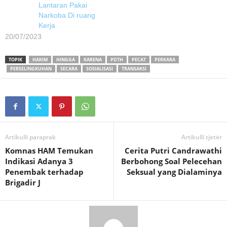
Lantaran Pakai
Narkoba Di ruang
Kerja
20/07/2023
TOPIK
HAKIM
HINGGA
KARENA
PDTH
PECAT
PERKARA
PERSELINGKUHAN
SECARA
SOSIALISASI
TRANSAKSI
Artikulli paraprak
Artikulli tjetër
Komnas HAM Temukan
Cerita Putri Candrawathi
Indikasi Adanya 3
Berbohong Soal Pelecehan
Penembak terhadap
Seksual yang Dialaminya
Brigadir J