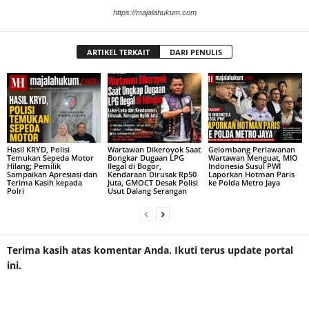
https://majalahukum.com
ARTIKEL TERKAIT
DARI PENULIS
Hasil KRYD, Polisi
Wartawan Dikeroyok Saat
Gelombang Perlawanan
Temukan Sepeda Motor
Bongkar Dugaan LPG
Wartawan Menguat, MIO
Hilang; Pemilik
Ilegal di Bogor,
Indonesia Susul PWI
Sampaikan Apresiasi dan
Kendaraan Dirusak Rp50
Laporkan Hotman Paris
Terima Kasih kepada
Juta, GMOCT Desak Polisi
ke Polda Metro Jaya
Polri
Usut Dalang Serangan
Terima kasih atas komentar Anda. Ikuti terus update portal
ini.