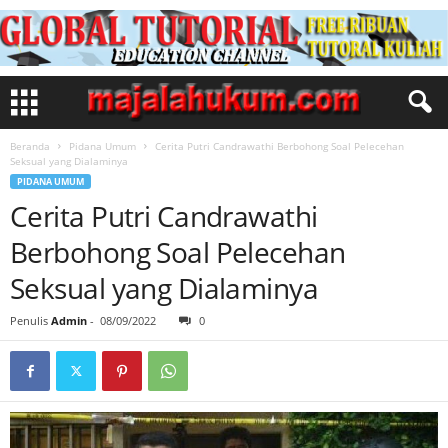
Beranda
Pidana Umum
Cerita Putri Candrawathi Berbohong Soal Pelecehan
Seksual yang Dialaminya
PIDANA UMUM
Cerita Putri Candrawathi
Berbohong Soal Pelecehan
Seksual yang Dialaminya
Penulis
Admin
-
08/09/2022
0