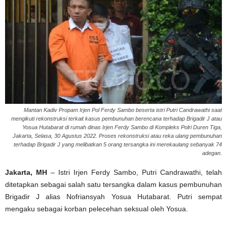
Mantan Kadiv Propam Irjen Pol Ferdy Sambo beserta istri Putri Candrawathi saat
mengikuti rekonstruksi terkait kasus pembunuhan berencana terhadap Brigadir J atau
Yosua Hutabarat di rumah dinas Irjen Ferdy Sambo di Kompleks Polri Duren Tiga,
Jakarta, Selasa, 30 Agustus 2022. Proses rekonstruksi atau reka ulang pembunuhan
terhadap Brigadir J yang melibatkan 5 orang tersangka ini merekaulang sebanyak 74
adegan.
Jakarta, MH
– Istri Irjen Ferdy Sambo, Putri Candrawathi, telah
ditetapkan sebagai salah satu tersangka dalam kasus pembunuhan
Brigadir J alias Nofriansyah Yosua Hutabarat. Putri sempat
mengaku sebagai korban pelecehan seksual oleh Yosua.