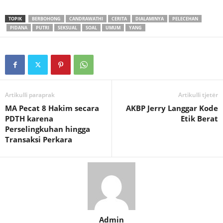
TOPIK
BERBOHONG
CANDRAWATHI
CERITA
DIALAMINYA
PELECEHAN
PIDANA
PUTRI
SEKSUAL
SOAL
UMUM
YANG
Artikulli paraprak
Artikulli tjetër
MA Pecat 8 Hakim secara
AKBP Jerry Langgar Kode
PDTH karena
Etik Berat
Perselingkuhan hingga
Transaksi Perkara
Admin