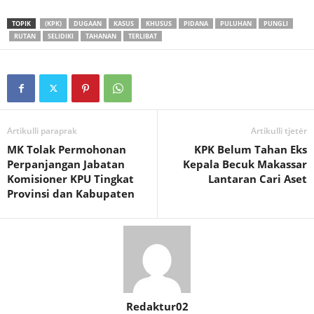
TOPIK
(KPK)
DUGAAN
KASUS
KHUSUS
PIDANA
PULUHAN
PUNGLI
RUTAN
SELIDIKI
TAHANAN
TERLIBAT
Artikulli paraprak
Artikulli tjetër
MK Tolak Permohonan
KPK Belum Tahan Eks
Perpanjangan Jabatan
Kepala Becuk Makassar
Komisioner KPU Tingkat
Lantaran Cari Aset
Provinsi dan Kabupaten
Redaktur02