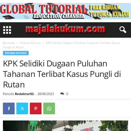
Beranda
Pidana Khusus
KPK Selidiki Dugaan Puluhan Tahanan Terlibat Kasus
Pungli di Rutan
PIDANA KHUSUS
KPK Selidiki Dugaan Puluhan
Tahanan Terlibat Kasus Pungli di
Rutan
Penulis
Redaktur02
-
28/06/2023
0