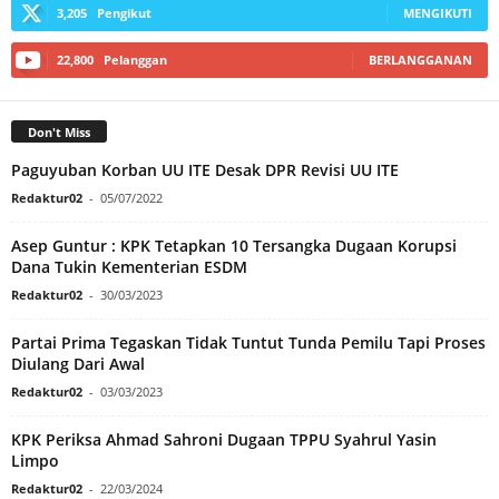
3,205
Pengikut
MENGIKUTI
22,800
Pelanggan
BERLANGGANAN
Don't Miss
Paguyuban Korban UU ITE Desak DPR Revisi UU ITE
Redaktur02
-
05/07/2022
Asep Guntur : KPK Tetapkan 10 Tersangka Dugaan Korupsi
Dana Tukin Kementerian ESDM
Redaktur02
-
30/03/2023
Partai Prima Tegaskan Tidak Tuntut Tunda Pemilu Tapi Proses
Diulang Dari Awal
Redaktur02
-
03/03/2023
KPK Periksa Ahmad Sahroni Dugaan TPPU Syahrul Yasin
Limpo
Redaktur02
-
22/03/2024