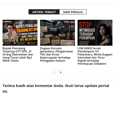
ARTIKEL TERKAIT
DARI PENULIS
Bupati Pemalang
Dugaan Korupsi
LSM GRASI Surati
Terjaring OTT KPK, 21
Jampidsus, Pengamanan
Dandenpom I/3
Orang Diamankan dan
TNI, dan Krisis
Pekanbaru, Minta Dugaan
Uang Tunai Lebih Rp2
Kepercayaan terhadap
Intimidasi dan Teror
Miliar Disita
Penegakan Hukum
Digital terhadap
Perempuan Didalami
Terima kasih atas komentar Anda. Ikuti terus update portal
ini.