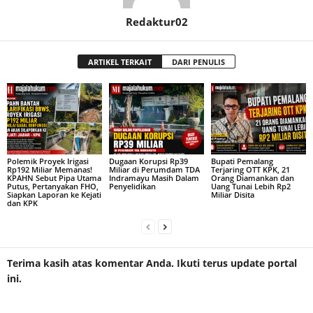
Redaktur02
ARTIKEL TERKAIT
DARI PENULIS
Polemik Proyek Irigasi
Dugaan Korupsi Rp39
Bupati Pemalang
Rp192 Miliar Memanas!
Miliar di Perumdam TDA
Terjaring OTT KPK, 21
KPAHN Sebut Pipa Utama
Indramayu Masih Dalam
Orang Diamankan dan
Putus, Pertanyakan FHO,
Penyelidikan
Uang Tunai Lebih Rp2
Siapkan Laporan ke Kejati
Miliar Disita
dan KPK
Terima kasih atas komentar Anda. Ikuti terus update portal
ini.