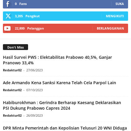
0
Fans
SUKA
3,205
Pengikut
MENGIKUTI
22,800
Pelanggan
BERLANGGANAN
Don't Miss
Hasil Survei PWS : Elektabilitas Prabowo 40,5%, Ganjar
Pranowo 33,4%
Redaktur02
-
27/06/2023
Ade Armando Kena Sanksi Karena Telah Cela Parpol Lain
Redaktur02
-
07/10/2023
Habiburokhman : Gerindra Berharap Kaesang Deklarasikan
PSI Dukung Prabowo Capres 2024
Redaktur02
-
26/09/2023
DPR Minta Pemerintah dan Kepolisian Telusuri 20 WNI Diduga