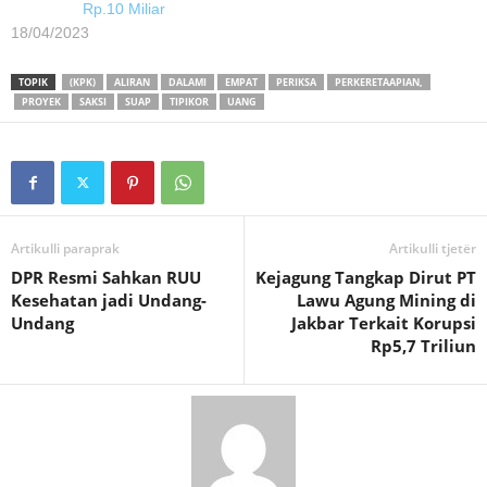
Rp.10 Miliar
18/04/2023
TOPIK
(KPK)
ALIRAN
DALAMI
EMPAT
PERIKSA
PERKERETAAPIAN,
PROYEK
SAKSI
SUAP
TIPIKOR
UANG
Artikulli paraprak
Artikulli tjetër
DPR Resmi Sahkan RUU
Kejagung Tangkap Dirut PT
Kesehatan jadi Undang-
Lawu Agung Mining di
Undang
Jakbar Terkait Korupsi
Rp5,7 Triliun