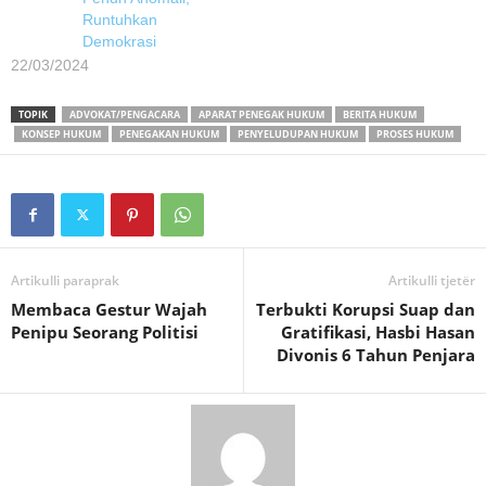
Runtuhkan
Demokrasi
22/03/2024
TOPIK
ADVOKAT/PENGACARA
APARAT PENEGAK HUKUM
BERITA HUKUM
KONSEP HUKUM
PENEGAKAN HUKUM
PENYELUDUPAN HUKUM
PROSES HUKUM
Artikulli paraprak
Artikulli tjetër
Membaca Gestur Wajah
Terbukti Korupsi Suap dan
Penipu Seorang Politisi
Gratifikasi, Hasbi Hasan
Divonis 6 Tahun Penjara