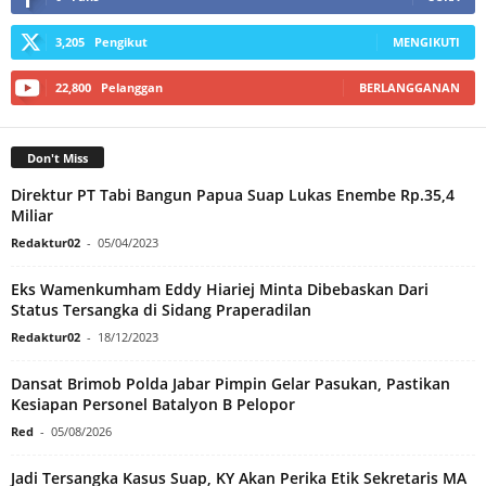
3,205
Pengikut
MENGIKUTI
22,800
Pelanggan
BERLANGGANAN
Don't Miss
Direktur PT Tabi Bangun Papua Suap Lukas Enembe Rp.35,4
Miliar
Redaktur02
-
05/04/2023
Eks Wamenkumham Eddy Hiariej Minta Dibebaskan Dari
Status Tersangka di Sidang Praperadilan
Redaktur02
-
18/12/2023
Dansat Brimob Polda Jabar Pimpin Gelar Pasukan, Pastikan
Kesiapan Personel Batalyon B Pelopor
Red
-
05/08/2026
Jadi Tersangka Kasus Suap, KY Akan Perika Etik Sekretaris MA