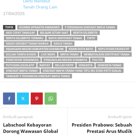
Demi Merebut
Tanah Orang Lain
17/04/2025
TOPIK
#UINWS #PRAKTIK #MAWARIS
5 TERSANGKA SINDIKAT MAFIA TANAH
AKSI CEPAT TANGGAP
BELAJAR SETIAP SAAT
BERITA SELEBRITIS
BERITA SELEBRITIS TERBARU
BIAYA SERTIFIKAT TANAH
FIKTIF
KADES SEROBOT TANAH WARGA
KASUS TANAH
KEJAKSAAN NEGERI KABUPATEN SUKABUMI
KEJARI KOTA BATU
KEPUTUSAN EKSEKUTIF
KULIAH TANPA DOSEN
LIVE NEWS
MAFIA TANAH
MEMBATALKAN SERTIFIKAT TANAH
PENETAPAN TERSANGKA
PENGADILAN NEGERI SURABAYA
POLITIK
PUTUSAN LEGISLATIF
RAKYAT
RELLAS FIKTIF
SENGKETA
SENGKETA TANAH
SINDIKAT MAFIA TANAH
SINDIKAT MAFIA TANAH YANG TIPU IBU DINO PATTI DJALAL
TANGKAP 5 TERSANGKA SINDIKAT MAFIA TANAH
Artikulli paraprak
Artikulli tjetër
Labschool Kebayoran
Presiden Prabowo: Sebuah
Dorong Wawasan Global
Prestasi Arus Mudik