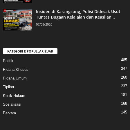
Insiden di Karangsong, Polisi Didesak Usut
Tuntas Dugaan Kelalaian dan Keaslian...
07/08/2026
KATEGORI E POPULLARIZUAR
485
Politik
347
Pidana Khusus
260
Pidana Umum
237
Tipikor
181
Klinik Hukum
168
Sosialisasi
145
Perkara