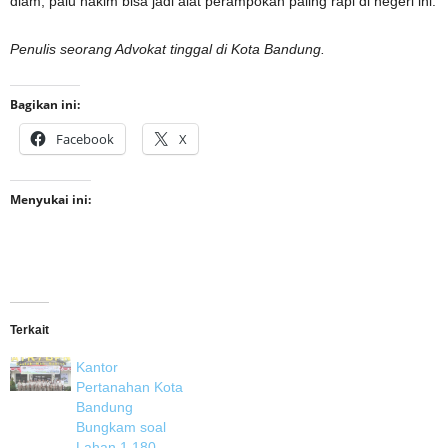
diam, palu hakim bisa jadi alat perampokan paling rapi di negeri ini.
Penulis seorang Advokat tinggal di Kota Bandung.
Bagikan ini:
Facebook
X
Menyukai ini:
Terkait
Kantor
Pertanahan Kota
Bandung
Bungkam soal
Lahan 1,180