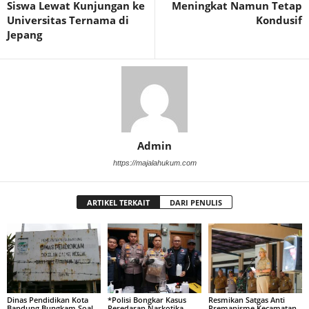
Siswa Lewat Kunjungan ke
Meningkat Namun Tetap
Universitas Ternama di
Kondusif
Jepang
Admin
https://majalahukum.com
ARTIKEL TERKAIT
DARI PENULIS
Dinas Pendidikan Kota
*Polisi Bongkar Kasus
Resmikan Satgas Anti
Bandung Bungkam Soal
Peredaran Narkotika
Premanisme Kecamatan