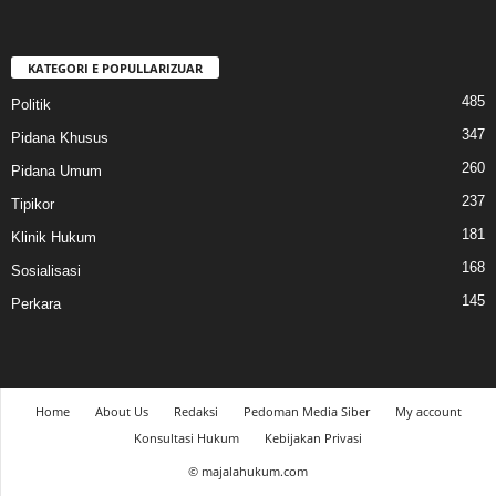
KATEGORI E POPULLARIZUAR
485
Politik
347
Pidana Khusus
260
Pidana Umum
237
Tipikor
181
Klinik Hukum
168
Sosialisasi
145
Perkara
Home
About Us
Redaksi
Pedoman Media Siber
My account
Konsultasi Hukum
Kebijakan Privasi
© majalahukum.com