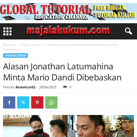
Beranda
Pidana Umum
Alasan Jonathan Latumahina Minta Mario Dandi
Dibebaskan
PIDANA UMUM
Alasan Jonathan Latumahina
Minta Mario Dandi Dibebaskan
Penulis
Redaktur02
-
28/06/2023
0