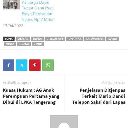
Keluarga David
Tuntut Ganti Rugi
Biaya Perawatan
Nyaris Rp.2 Miliar
17/04/2023
TOPIK
ALASAN
DANDI
DIBEBASKAN
JONATHAN
LATUMAHINA
MARIO
MINTA
PIDANA
UMUM
Artikulli paraprak
Artikulli tjetër
Kuasa Hukum : AG Anak
Penjelasan Ditjenpas
Perempuan Pertama yang
Terkait Mario Dandi
Dibui di LPKA Tangerang
Telepon Saksi dari Lapas