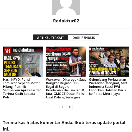
Redaktur02
ARTIKEL TERKAIT
DARI PENULIS
Hasil KRYD, Polisi
Wartawan Dikeroyok Saat
Gelombang Perlawanan
Temukan Sepeda Motor
Bongkar Dugaan LPG
Wartawan Menguat, MIO
Hilang; Pemilik
Ilegal di Bogor,
Indonesia Susul PWI
Sampaikan Apresiasi dan
Kendaraan Dirusak Rp50
Laporkan Hotman Paris
Terima Kasih kepada
Juta, GMOCT Desak Polisi
ke Polda Metro Jaya
Polri
Usut Dalang Serangan
Terima kasih atas komentar Anda. Ikuti terus update portal
ini.