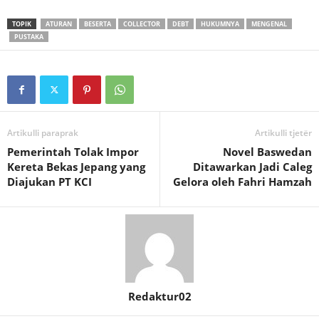
TOPIK
ATURAN
BESERTA
COLLECTOR
DEBT
HUKUMNYA
MENGENAL
PUSTAKA
Artikulli paraprak
Artikulli tjetër
Pemerintah Tolak Impor
Novel Baswedan
Kereta Bekas Jepang yang
Ditawarkan Jadi Caleg
Diajukan PT KCI
Gelora oleh Fahri Hamzah
Redaktur02