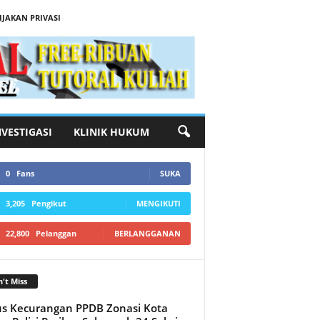
IJAKAN PRIVASI
NVESTIGASI
KLINIK HUKUM
0
Fans
SUKA
3,205
Pengikut
MENGIKUTI
22,800
Pelanggan
BERLANGGANAN
't Miss
s Kecurangan PPDB Zonasi Kota