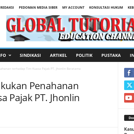
REDAKSI
PEDOMAN MEDIA SIBER
MY ACCOUNT
KONSULTASI HUKUM
KEB
NFO
SINDIKASI
ARTIKEL
POLITIK
PUSTAKA
I
ahanan terhadap Tim Kuasa Pajak PT. Jhonlin Baratama
akukan Penahanan
a Pajak PT. Jhonlin
Don
Kasu