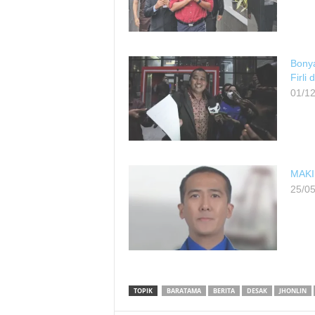
Bonya
Firli
01/1
MAKI 
25/0
TOPIK
BARATAMA
BERITA
DESAK
JHONLIN