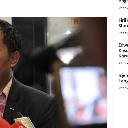
Bogo
Redak
Firl
Stat
Redak
Edwa
Kasu
Koru
Redak
Irje
Lang
Redak