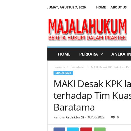
JUMAT, AGUSTUS 7, 2026
HOME
ABOUT US
M
a
j
a
l
a
H
HOME
PERKARA
ANEKA I
u
k
Beranda
Sosialisasi
MAKI Desak KPK lakukan Pen
u
SOSIALISASI
m
MAKI Desak KPK l
terhadap Tim Kuas
Baratama
Penulis
Redaktur02
-
08/08/2022
0