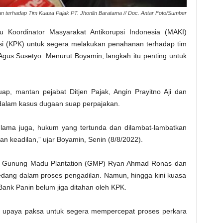
terhadap Tim Kuasa Pajak PT. Jhonlin Baratama // Doc. Antar Foto/Sumber
Koordinator Masyarakat Antikorupsi Indonesia (MAKI)
i (KPK) untuk segera melakukan penahanan terhadap tim
Agus Susetyo. Menurut Boyamin, langkah itu penting untuk
ap, mantan pejabat Ditjen Pajak, Angin Prayitno Aji dan
dalam kasus dugaan suap perpajakan.
ah lama juga, hukum yang tertunda dan dilambat-lambatkan
n keadilan,” ujar Boyamin, Senin (8/8/2022).
 PT Gunung Madu Plantation (GMP) Ryan Ahmad Ronas dan
sedang dalam proses pengadilan. Namun, hingga kini kuasa
Bank Panin belum jiga ditahan oleh KPK.
upaya paksa untuk segera mempercepat proses perkara