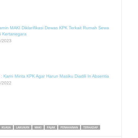
min MAKI Diklarifikasi Dewas KPK Terkait Rumah Sewa
 di Kertanegara
2/2023
: Kami Minta KPK Agar Harun Masiku Diadili In Absentia
5/2022
KUASA
LAKUKAN
MAKI
PAJAK
PENAHANAN
TERHADAP