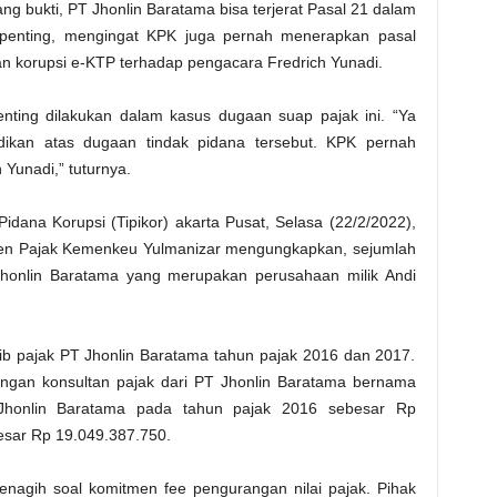
g bukti, PT Jhonlin Baratama bisa terjerat Pasal 21 dalam
u penting, mengingat KPK juga pernah menerapkan pasal
n korupsi e-KTP terhadap pengacara Fredrich Yunadi.
enting dilakukan dalam kasus dugaan suap pajak ini. “Ya
idikan atas dugaan tindak pidana tersebut. KPK pernah
Yunadi,” tuturnya.
idana Korupsi (Tipikor) akarta Pusat, Selasa (22/2/2022),
tjen Pajak Kemenkeu Yulmanizar mengungkapkan, sejumlah
Jhonlin Baratama yang merupakan perusahaan milik Andi
jib pajak PT Jhonlin Baratama tahun pajak 2016 dan 2017.
ngan konsultan pajak dari PT Jhonlin Baratama bernama
i Jhonlin Baratama pada tahun pajak 2016 sebesar Rp
esar Rp 19.049.387.750.
nagih soal komitmen fee pengurangan nilai pajak. Pihak