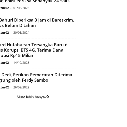
r, Polisi Periksa Sebanyak 24 Saksi
tur02
-
01/08/2023
i Bahuri Diperiksa 3 Jam di Bareskrim,
us Belum Ditahan
tur02
-
20/01/2024
rd Hutahaean Tersangka Baru di
s Korupsi BTS 4G, Terima Dana
upsi Rp15 Miliar
tur02
-
14/10/2023
n Dedi, Petikan Pemecatan Diterima
sung oleh Ferdy Sambo
tur02
-
26/09/2022
Muat lebih banyak