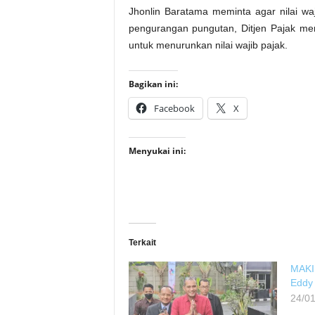
Jhonlin Baratama meminta agar nilai wa
pengurangan pungutan, Ditjen Pajak mem
untuk menurunkan nilai wajib pajak.
Bagikan ini:
Facebook
X
Menyukai ini:
Terkait
MAKI
Eddy 
24/0