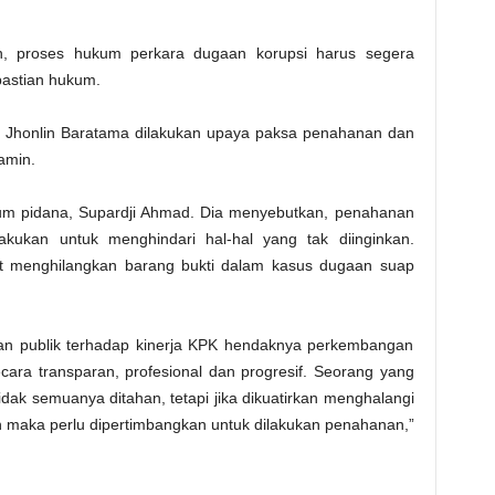
kan, proses hukum perkara dugaan korupsi harus segera
pastian hukum.
n Jhonlin Baratama dilakukan upaya paksa penahanan dan
amin.
um pidana, Supardji Ahmad. Dia menyebutkan, penahanan
lakukan untuk menghindari hal-hal yang tak diinginkan.
t menghilangkan barang bukti dalam kasus dugaan suap
an publik terhadap kinerja KPK hendaknya perkembangan
cara transparan, profesional dan progresif. Seorang yang
idak semuanya ditahan, tetapi jika dikuatirkan menghalangi
 maka perlu dipertimbangkan untuk dilakukan penahanan,”