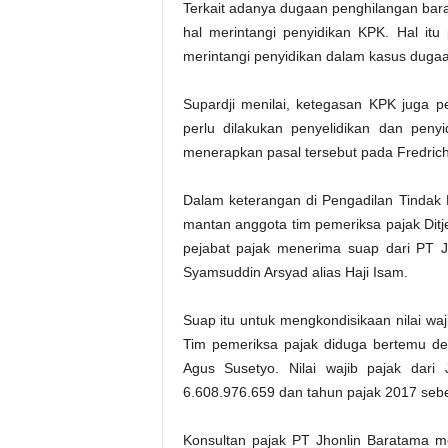
Terkait adanya dugaan penghilangan baran
hal merintangi penyidikan KPK. Hal it
merintangi penyidikan dalam kasus dugaa
Supardji menilai, ketegasan KPK juga p
perlu dilakukan penyelidikan dan peny
menerapkan pasal tersebut pada Fredrich 
Dalam keterangan di Pengadilan Tindak P
mantan anggota tim pemeriksa pajak Di
pejabat pajak menerima suap dari PT 
Syamsuddin Arsyad alias Haji Isam.
Suap itu untuk mengkondisikaan nilai wa
Tim pemeriksa pajak diduga bertemu de
Agus Susetyo. Nilai wajib pajak dar
6.608.976.659 dan tahun pajak 2017 seb
Konsultan pajak PT Jhonlin Baratama me