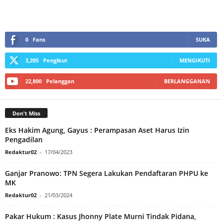
0
Fans
SUKA
3,205
Pengikut
MENGIKUTI
22,800
Pelanggan
BERLANGGANAN
Don't Miss
Eks Hakim Agung, Gayus : Perampasan Aset Harus Izin
Pengadilan
Redaktur02
-
17/04/2023
Ganjar Pranowo: TPN Segera Lakukan Pendaftaran PHPU ke
MK
Redaktur02
-
21/03/2024
Pakar Hukum : Kasus Jhonny Plate Murni Tindak Pidana,