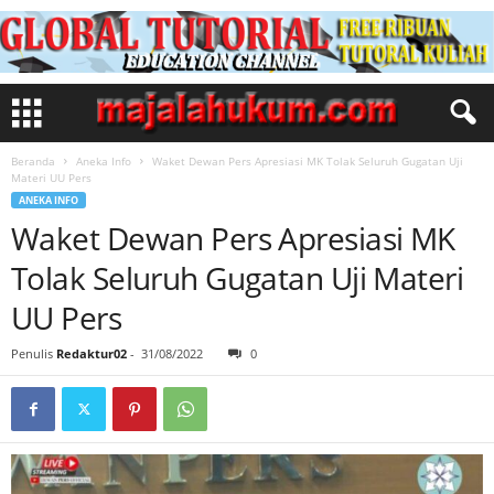
Beranda
Aneka Info
Waket Dewan Pers Apresiasi MK Tolak Seluruh Gugatan Uji
Materi UU Pers
ANEKA INFO
Waket Dewan Pers Apresiasi MK
Tolak Seluruh Gugatan Uji Materi
UU Pers
Penulis
Redaktur02
-
31/08/2022
0