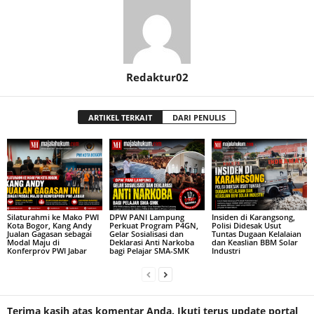
Redaktur02
ARTIKEL TERKAIT
DARI PENULIS
Silaturahmi ke Mako PWI
DPW PANI Lampung
Insiden di Karangsong,
Kota Bogor, Kang Andy
Perkuat Program P4GN,
Polisi Didesak Usut
Jualan Gagasan sebagai
Gelar Sosialisasi dan
Tuntas Dugaan Kelalaian
Modal Maju di
Deklarasi Anti Narkoba
dan Keaslian BBM Solar
Konferprov PWI Jabar
bagi Pelajar SMA-SMK
Industri
Terima kasih atas komentar Anda. Ikuti terus update portal