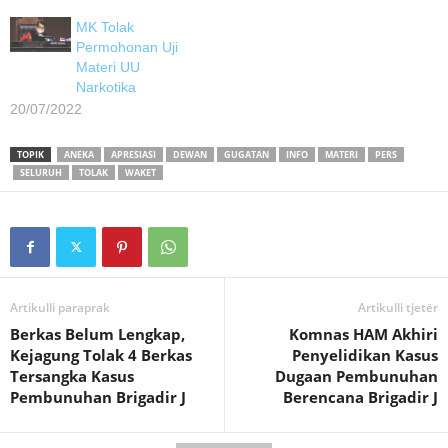
MK Tolak
Permohonan Uji
Materi UU
Narkotika
20/07/2022
TOPIK
ANEKA
APRESIASI
DEWAN
GUGATAN
INFO
MATERI
PERS
SELURUH
TOLAK
WAKET
Artikulli paraprak
Artikulli tjetër
Berkas Belum Lengkap,
Komnas HAM Akhiri
Kejagung Tolak 4 Berkas
Penyelidikan Kasus
Tersangka Kasus
Dugaan Pembunuhan
Pembunuhan Brigadir J
Berencana Brigadir J