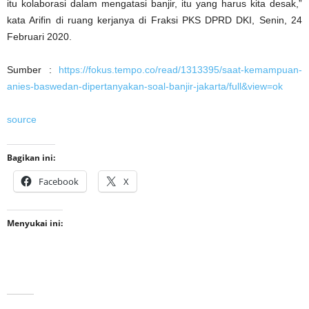
itu kolaborasi dalam mengatasi banjir, itu yang harus kita desak,”
kata Arifin di ruang kerjanya di Fraksi PKS DPRD DKI, Senin, 24
Februari 2020.
Sumber :
https://fokus.tempo.co/read/1313395/saat-kemampuan-
anies-baswedan-dipertanyakan-soal-banjir-jakarta/full&view=ok
source
Bagikan ini:
Facebook
X
Menyukai ini: