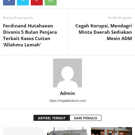
Artikulli paraprak
Artikulli tjetër
Ferdinand Hutahaean
Cegah Korupsi, Mendagri
Divonis 5 Bulan Penjara
Minta Daerah Sediakan
Terkait Kasus Cuitan
Mesin ADM
‘Allahmu Lemah’
Admin
https://majalahukum.com
ARTIKEL TERKAIT
DARI PENULIS