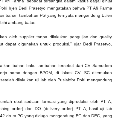
T Afi Farma sebagai tersangka dalam kasus gagal ginjal
olri Irjen Dedi Prasetyo mengatakan bahwa PT Afi Farma
ian bahan tambahan PG yang ternyata mengandung Etilen
ebihi ambang batas.
kan oleh supplier tanpa dilakukan pengujian dan quality
t dapat digunakan untuk produksi,” ujar Dedi Prasetyo,
patkan bahan baku tambahan tersebut dari CV Samudera
 kerja sama dengan BPOM, di lokasi CV. SC ditemukan
setelah dilakukan uji lab oleh Puslabfor Polri mengandung
umlah obat sediaan farmasi yang diproduksi oleh PT. A,
ng order) dan DO (delivery order) PT. A, hasil uji lab
an 42 drum PG yang diduga mengandung EG dan DEG, yang