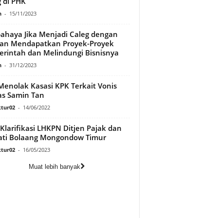
 di PHK
n
-
15/11/2023
ahaya Jika Menjadi Caleg dengan
an Mendapatkan Proyek-Proyek
rintah dan Melindungi Bisnisnya
n
-
31/12/2023
enolak Kasasi KPK Terkait Vonis
s Samin Tan
tur02
-
14/06/2022
Klarifikasi LHKPN Ditjen Pajak dan
ti Bolaang Mongondow Timur
tur02
-
16/05/2023
Muat lebih banyak