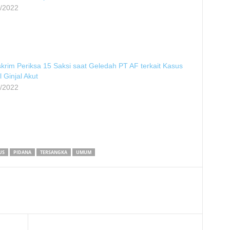
1/2022
krim Periksa 15 Saksi saat Geledah PT AF terkait Kasus
 Ginjal Akut
1/2022
US
PIDANA
TERSANGKA
UMUM