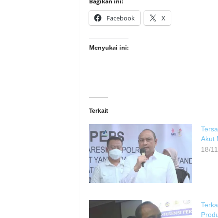
Bagikan ini:
Facebook
X
Menyukai ini:
Terkait
Tersa
Akut 
18/1
Terka
Produ