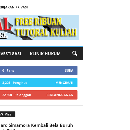
EBIJAKAN PRIVASI
NVESTIGASI
KLINIK HUKUM
0
Fans
SUKA
3,205
Pengikut
MENGIKUTI
22,800
Pelanggan
BERLANGGANAN
't Miss
ard Simamora Kembali Bela Buruh