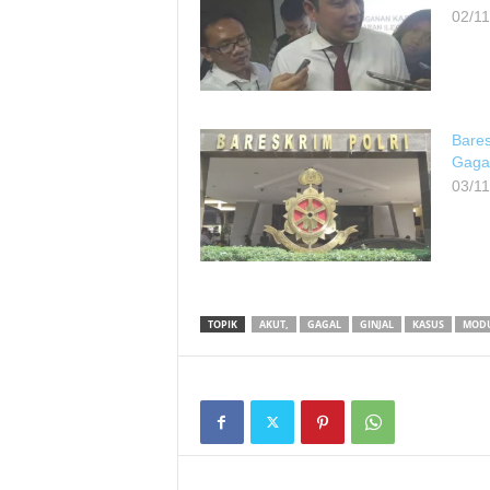
02/1
Bares
Gagal
03/1
TOPIK
AKUT,
GAGAL
GINJAL
KASUS
MOD