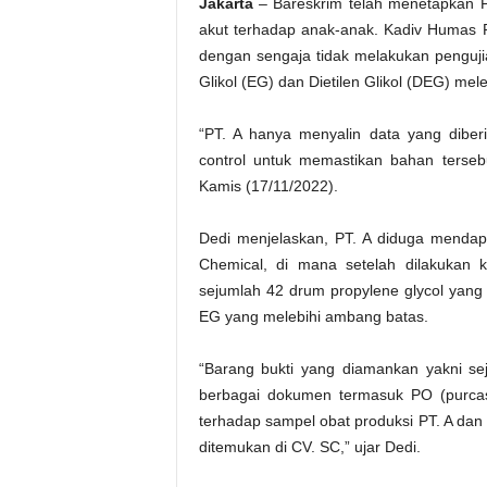
Jakarta
– Bareskrim telah menetapkan P
akut terhadap anak-anak. Kadiv Humas P
dengan sengaja tidak melakukan penguj
Glikol (EG) dan Dietilen Glikol (DEG) mel
“PT. A hanya menyalin data yang diberi
control untuk memastikan bahan tersebu
Kamis (17/11/2022).
Dedi menjelaskan, PT. A diduga menda
Chemical, di mana setelah dilakukan
sejumlah 42 drum propylene glycol yang 
EG yang melebihi ambang batas.
“Barang bukti yang diamankan yakni sej
berbagai dokumen termasuk PO (purcashi
terhadap sampel obat produksi PT. A d
ditemukan di CV. SC,” ujar Dedi.