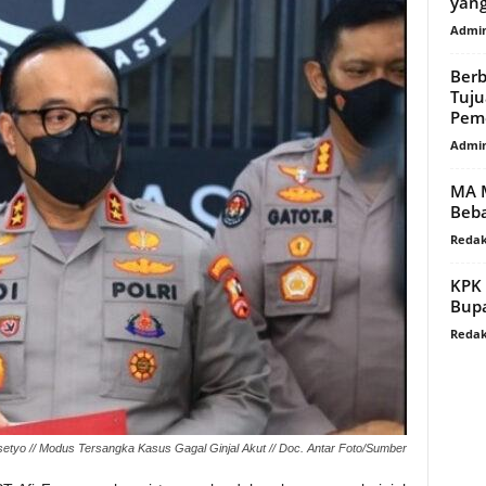
yang
Admi
Berb
Tuju
Peme
Admi
MA M
Beba
Redak
KPK 
Bupa
Redak
asetyo // Modus Tersangka Kasus Gagal Ginjal Akut // Doc. Antar Foto/Sumber