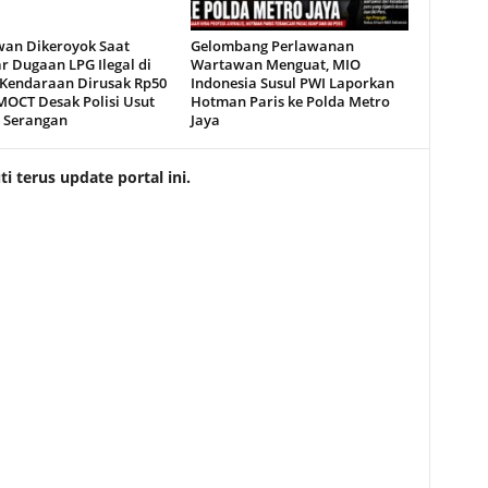
an Dikeroyok Saat
Gelombang Perlawanan
r Dugaan LPG Ilegal di
Wartawan Menguat, MIO
 Kendaraan Dirusak Rp50
Indonesia Susul PWI Laporkan
MOCT Desak Polisi Usut
Hotman Paris ke Polda Metro
 Serangan
Jaya
 terus update portal ini.