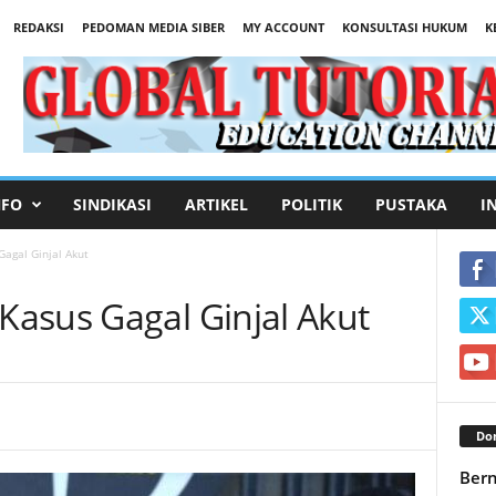
REDAKSI
PEDOMAN MEDIA SIBER
MY ACCOUNT
KONSULTASI HUKUM
K
NFO
SINDIKASI
ARTIKEL
POLITIK
PUSTAKA
I
agal Ginjal Akut
asus Gagal Ginjal Akut
Don
Bern