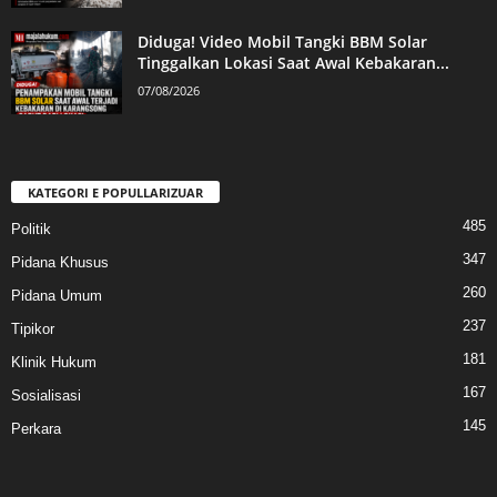
Diduga! Video Mobil Tangki BBM Solar
Tinggalkan Lokasi Saat Awal Kebakaran...
07/08/2026
KATEGORI E POPULLARIZUAR
485
Politik
347
Pidana Khusus
260
Pidana Umum
237
Tipikor
181
Klinik Hukum
167
Sosialisasi
145
Perkara