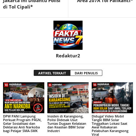
Jakarta Ini Dibantu Polisi
Area 207A Tol Palikanci*
di Tol Cipali*
Redaktur2
ARTIKEL TERKAIT
DARI PENULIS
DPW PANI Lampung
Insiden di Karangsong,
Diduga! Video Mobil
Perkuat Program P4GN,
Polisi Didesak Usut
Tangki BBM Solar
Gelar Sosialisasi dan
Tuntas Dugaan Kelalaian
Tinggalkan Lokasi Saat
Deklarasi Anti Narkoba
dan Keaslian BBM Solar
Awal Kebakaran
bagi Pelajar SMA-SMK
Industri
Pelabuhan Karangsong
Viral