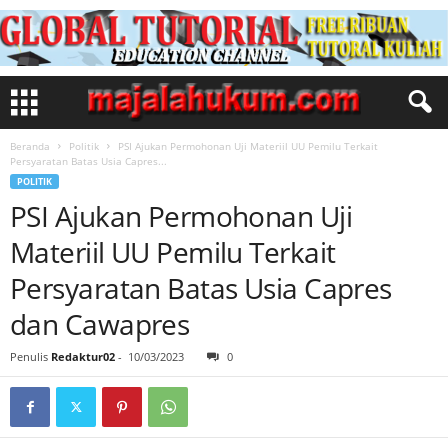
Beranda
Politik
PSI Ajukan Permohonan Uji Materiil UU Pemilu Terkait
Persyaratan Batas Usia Capres...
POLITIK
PSI Ajukan Permohonan Uji
Materiil UU Pemilu Terkait
Persyaratan Batas Usia Capres
dan Cawapres
Penulis
Redaktur02
-
10/03/2023
0