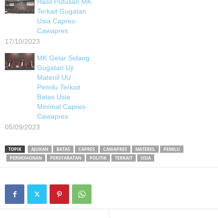
Hasil Putusan MK
Terkait Gugatan
Usia Capres-
Cawapres
17/10/2023
MK Gelar Sidang
Gugatan Uji
Materiil UU
Pemilu Terkait
Batas Usia
Minimal Capres-
Cawapres
05/09/2023
TOPIK
AJUKAN
BATAS
CAPRES
CAWAPRES
MATERIIL
PEMILU
PERMOHONAN
PERSYARATAN
POLITIK
TERKAIT
USIA