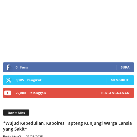
0
Fans
SUKA
3,205
Pengikut
MENGIKUTI
22,800
Pelanggan
BERLANGGANAN
Don't Miss
*Wujud Kepedulian, Kapolres Tapteng Kunjungi Warga Lansia
yang Sakit*
Redaktur2
-
07/03/2025