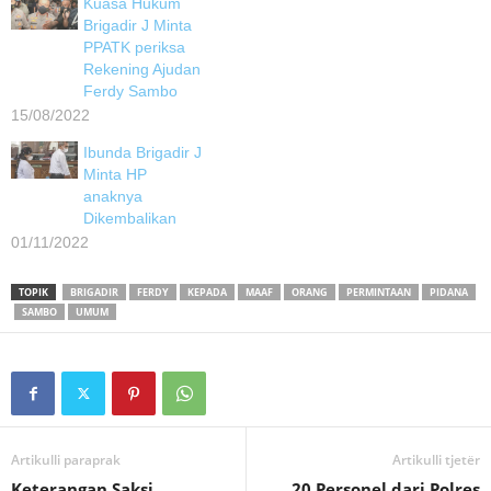
Kuasa Hukum
Brigadir J Minta
PPATK periksa
Rekening Ajudan
Ferdy Sambo
15/08/2022
Ibunda Brigadir J
Minta HP
anaknya
Dikembalikan
01/11/2022
TOPIK
BRIGADIR
FERDY
KEPADA
MAAF
ORANG
PERMINTAAN
PIDANA
SAMBO
UMUM
Artikulli paraprak
Artikulli tjetër
Keterangan Saksi
20 Personel dari Polres