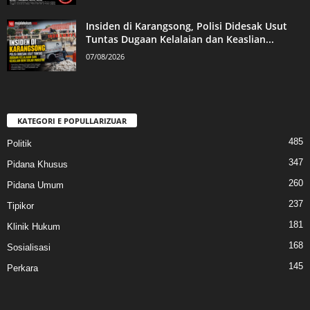
Insiden di Karangsong, Polisi Didesak Usut
Tuntas Dugaan Kelalaian dan Keaslian...
07/08/2026
KATEGORI E POPULLARIZUAR
485
Politik
347
Pidana Khusus
260
Pidana Umum
237
Tipikor
181
Klinik Hukum
168
Sosialisasi
145
Perkara