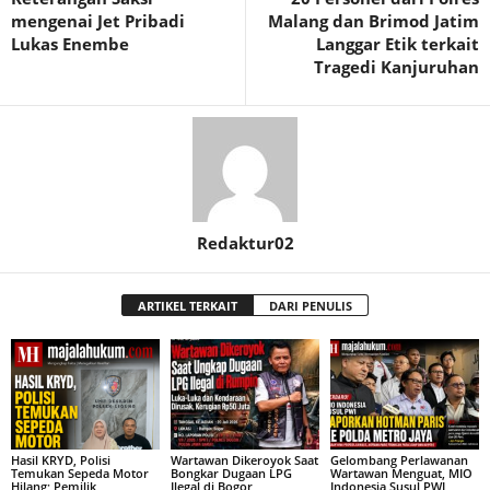
mengenai Jet Pribadi
Malang dan Brimod Jatim
Lukas Enembe
Langgar Etik terkait
Tragedi Kanjuruhan
Redaktur02
ARTIKEL TERKAIT
DARI PENULIS
Hasil KRYD, Polisi
Wartawan Dikeroyok Saat
Gelombang Perlawanan
Temukan Sepeda Motor
Bongkar Dugaan LPG
Wartawan Menguat, MIO
Hilang; Pemilik
Ilegal di Bogor,
Indonesia Susul PWI