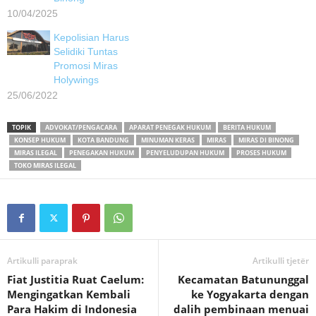
10/04/2025
Kepolisian Harus
Selidiki Tuntas
Promosi Miras
Holywings
25/06/2022
TOPIK
ADVOKAT/PENGACARA
APARAT PENEGAK HUKUM
BERITA HUKUM
KONSEP HUKUM
KOTA BANDUNG
MINUMAN KERAS
MIRAS
MIRAS DI BINONG
MIRAS ILEGAL
PENEGAKAN HUKUM
PENYELUDUPAN HUKUM
PROSES HUKUM
TOKO MIRAS ILEGAL
Artikulli paraprak
Artikulli tjetër
Fiat Justitia Ruat Caelum:
Kecamatan Batununggal
Mengingatkan Kembali
ke Yogyakarta dengan
Para Hakim di Indonesia
dalih pembinaan menuai