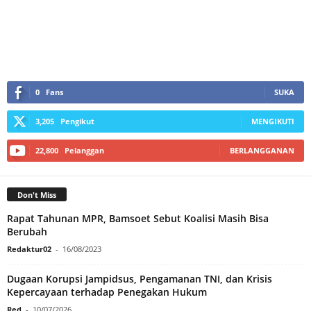
0
Fans
SUKA
3,205
Pengikut
MENGIKUTI
22,800
Pelanggan
BERLANGGANAN
Don't Miss
Rapat Tahunan MPR, Bamsoet Sebut Koalisi Masih Bisa
Berubah
Redaktur02
-
16/08/2023
Dugaan Korupsi Jampidsus, Pengamanan TNI, dan Krisis
Kepercayaan terhadap Penegakan Hukum
Red
-
10/07/2026