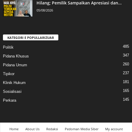
Hilang; Pemilik Sampaikan Apresiasi dan...
05/08/2026
KATEGORI E POPULLARIZUAR
485
Politik
347
Pidana Khusus
260
Pidana Umum
237
Tipikor
181
Klinik Hukum
165
Sosialisasi
145
Perkara
Home
About Us
Redaksi
Pedoman Media Siber
My account