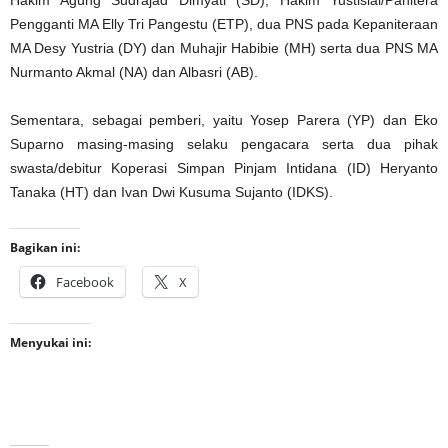
Hakim Agung Sudrajad Dimyati (SD), Hakim Yustisial/Panitera
Pengganti MA Elly Tri Pangestu (ETP), dua PNS pada Kepaniteraan
MA Desy Yustria (DY) dan Muhajir Habibie (MH) serta dua PNS MA
Nurmanto Akmal (NA) dan Albasri (AB).
Sementara, sebagai pemberi, yaitu Yosep Parera (YP) dan Eko
Suparno masing-masing selaku pengacara serta dua pihak
swasta/debitur Koperasi Simpan Pinjam Intidana (ID) Heryanto
Tanaka (HT) dan Ivan Dwi Kusuma Sujanto (IDKS).
Bagikan ini:
Facebook
X
Menyukai ini: