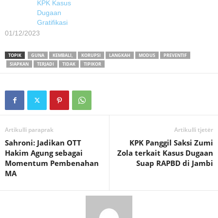
KPK Kasus
Dugaan
Gratifikasi
01/12/2023
TOPIK
GUNA
KEMBALI,
KORUPSI
LANGKAH
MODUS
PREVENTIF
SIAPKAN
TERJADI
TIDAK
TIPIKOR
Artikulli paraprak
Artikulli tjetër
Sahroni: Jadikan OTT
KPK Panggil Saksi Zumi
Hakim Agung sebagai
Zola terkait Kasus Dugaan
Momentum Pembenahan
Suap RAPBD di Jambi
MA