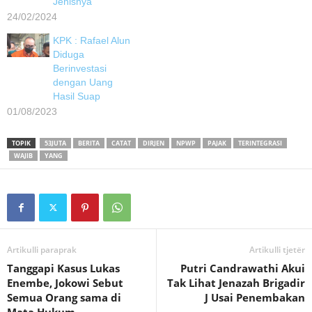
Jenisnya
24/02/2024
KPK : Rafael Alun
Diduga
Berinvestasi
dengan Uang
Hasil Suap
01/08/2023
TOPIK
53JUTA
BERITA
CATAT
DIRJEN
NPWP
PAJAK
TERINTEGRASI
WAJIB
YANG
Artikulli paraprak
Artikulli tjetër
Tanggapi Kasus Lukas
Putri Candrawathi Akui
Enembe, Jokowi Sebut
Tak Lihat Jenazah Brigadir
Semua Orang sama di
J Usai Penembakan
Mata Hukum