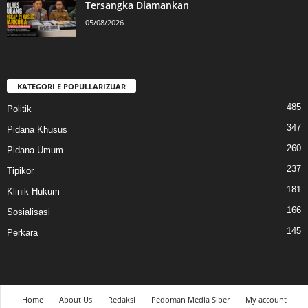
Tersangka Diamankan
05/08/2026
KATEGORI E POPULLARIZUAR
485
Politik
347
Pidana Khusus
260
Pidana Umum
237
Tipikor
181
Klinik Hukum
166
Sosialisasi
145
Perkara
Home
About Us
Redaksi
Pedoman Media Siber
My account