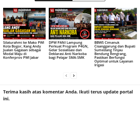
Silaturahmi ke Mako PWI
DPW PANI Lampung
BBWS Cimanuk
Kota Bogor, Kang Andy
Perkuat Program P4GN,
Cisanggarung dan Bupati
Jualan Gagasan sebagai
Gelar Sosialisasi dan
Sumedang Tinjau
Modal Maju di
Deklarasi Anti Narkoba
Bendung Rengrang,
Konferprov PWI Jabar
bagi Pelajar SMA-SMK
Pastikan Berfungsi
Optimal untuk Layanan
Irigasi
Terima kasih atas komentar Anda. Ikuti terus update portal
ini.