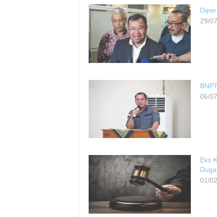
Diper
29/0
BNPT 
06/0
Eks K
Duga
01/0