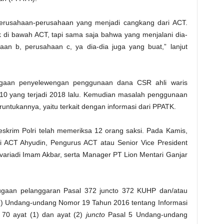
rusahaan-perusahaan yang menjadi cangkang dari ACT.
k di bawah ACT, tapi sama saja bahwa yang menjalani dia-
aan b, perusahaan c, ya dia-dia juga yang buat,” lanjut
dugaan penyelewengan penggunaan dana CSR ahli waris
610 yang terjadi 2018 lalu. Kemudian masalah penggunaan
untukannya, yaitu terkait dengan informasi dari PPATK.
reskrim Polri telah memeriksa 12 orang saksi. Pada Kamis,
iri ACT Ahyudin, Pengurus ACT atau Senior Vice President
ovariadi Imam Akbar, serta Manager PT Lion Mentari Ganjar
dugaan pelanggaran Pasal 372 juncto 372 KUHP dan/atau
1) Undang-undang Nomor 19 Tahun 2016 tentang Informasi
l 70 ayat (1) dan ayat (2)
juncto
Pasal 5 Undang-undang