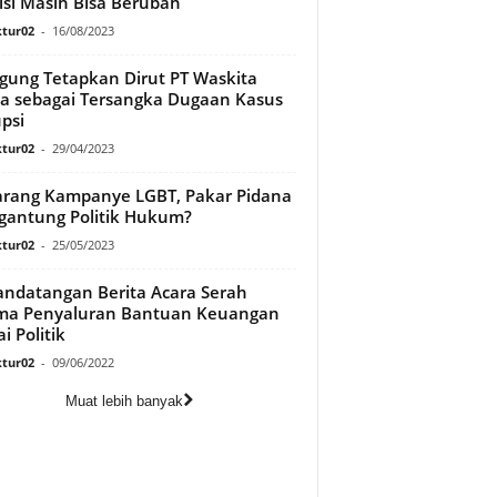
isi Masih Bisa Berubah
tur02
-
16/08/2023
gung Tetapkan Dirut PT Waskita
a sebagai Tersangka Dugaan Kasus
psi
tur02
-
29/04/2023
rang Kampanye LGBT, Pakar Pidana
rgantung Politik Hukum?
tur02
-
25/05/2023
ndatangan Berita Acara Serah
ima Penyaluran Bantuan Keuangan
i Politik
tur02
-
09/06/2022
Muat lebih banyak