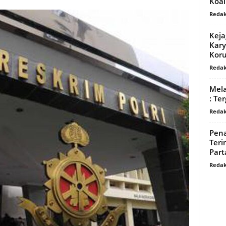
Koal
Redak
Keja
Kary
Koru
Redak
Mela
: Te
Redak
Pena
Ter
Parta
Redak