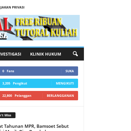
IJAKAN PRIVASI
NVESTIGASI
KLINIK HUKUM
0
Fans
SUKA
3,205
Pengikut
MENGIKUTI
22,800
Pelanggan
BERLANGGANAN
't Miss
t Tahunan MPR, Bamsoet Sebut