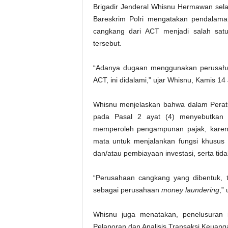
Brigadir Jenderal Whisnu Hermawan sela
Bareskrim Polri mengatakan pendalam
cangkang dari ACT menjadi salah satu
tersebut.
“Adanya dugaan menggunakan perusaha
ACT, ini didalami,” ujar Whisnu, Kamis 14 
Whisnu menjelaskan bahwa dalam Pera
pada Pasal 2 ayat (4) menyebutkan 
memperoleh pengampunan pajak, karena
mata untuk menjalankan fungsi khusus t
dan/atau pembiayaan investasi, serta tida
“Perusahaan cangkang yang dibentuk, te
sebagai perusahaan
money laundering
,”
Whisnu juga menatakan, penelusuran i
Pelaporan dan Analisis Transaksi Keuang