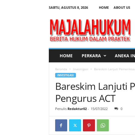
SABTU, AGUSTUS 8, 2026
HOME
ABOUT US
M
a
j
a
l
a
H
HOME
PERKARA
ANEKA I
u
k
Beranda
Investigasi
Bareskim Lanjuti Pemeriksa
u
INVESTIGASI
m
Bareskim Lanjuti
Pengurus ACT
Penulis
Redaktur02
-
15/07/2022
0