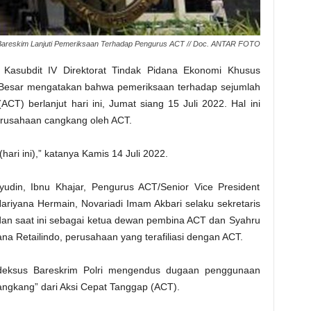
Bareskim Lanjuti Pemeriksaan Terhadap Pengurus ACT // Doc. ANTAR FOTO
 Kasubdit IV Direktorat Tindak Pidana Ekonomi Khusus
ris Besar mengatakan bahwa pemeriksaan terhadap sejumlah
CT) berlanjut hari ini, Jumat siang 15 Juli 2022. Hal ini
rusahaan cangkang oleh ACT.
hari ini),” katanya Kamis 14 Juli 2022.
yudin, Ibnu Khajar, Pengurus ACT/Senior Vice President
Hariyana Hermain, Novariadi Imam Akbari selaku sekretaris
an saat ini sebagai ketua dewan pembina ACT dan Syahru
na Retailindo, perusahaan yang terafiliasi dengan ACT.
ipideksus Bareskrim Polri mengendus dugaan penggunaan
ngkang” dari Aksi Cepat Tanggap (ACT).