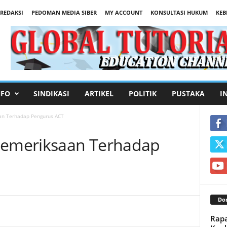
REDAKSI
PEDOMAN MEDIA SIBER
MY ACCOUNT
KONSULTASI HUKUM
KEB
NFO
SINDIKASI
ARTIKEL
POLITIK
PUSTAKA
I
an Terhadap Pengurus ACT
 Pemeriksaan Terhadap
Don
Rapa