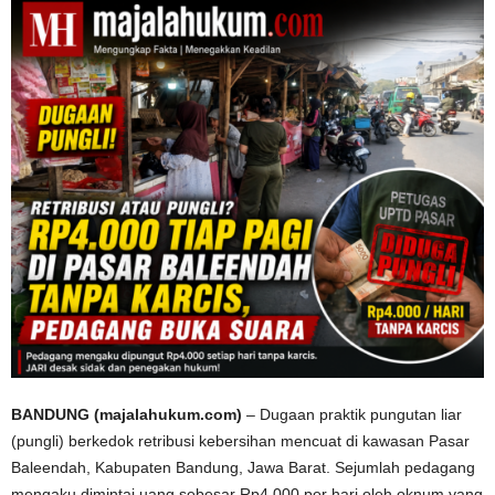
BANDUNG (majalahukum.com)
– Dugaan praktik pungutan liar
(pungli) berkedok retribusi kebersihan mencuat di kawasan Pasar
Baleendah, Kabupaten Bandung, Jawa Barat. Sejumlah pedagang
mengaku dimintai uang sebesar Rp4.000 per hari oleh oknum yang