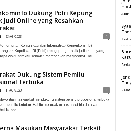
Joko
Hind
kominfo Dukung Polri Kepung
Admi
k Judi Online yang Resahkan
Syai
rakat
Tana
0
2
-
23/08/2023
Red
-
Kementerian Komunikasi dan Informatika (Kemenkominfo)
Bare
angkah Kepolisian RI (Polri) mengepung praktik judi online yang
Kasu
apa waktu terakhir semakin meresahkan masyarakat. Hal...
Reda
rakat Dukung Sistem Pemilu
Jend
sional Terbuka
Tang
Reda
0
2
-
11/03/2023
ayoritas masyarakat mendukung sistem pemilu proposional terbuka
tem pemilu tertutup. Hal itu merupakan hasil riset big data yang
ari Kazee...
Cerna Masukan Masyarakat Terkait