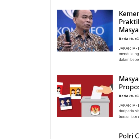
Kemen
Prakti
Masya
Redaktur0
JAKARTA - 
mendukung l
dalam beber
Masya
Propo
Redaktur0
JAKARTA - M
daripada sis
bersumber d
Polri 