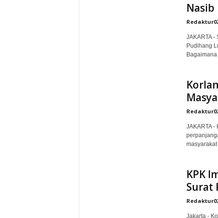
Nasib 
Redaktur0
JAKARTA - S
Pudihang Lu
Bagaimana t
Korlan
Masya
Redaktur0
JAKARTA - K
perpanjanga
masyarakat 
KPK I
Surat 
Redaktur0
Jakarta - K