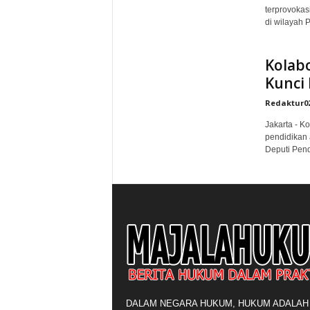
terprovokas
di wilayah 
Kolabo
Kunci
Redaktur0
Jakarta - K
pendidikan 
Deputi Pend
DALAM NEGARA HUKUM, HUKUM ADALAH