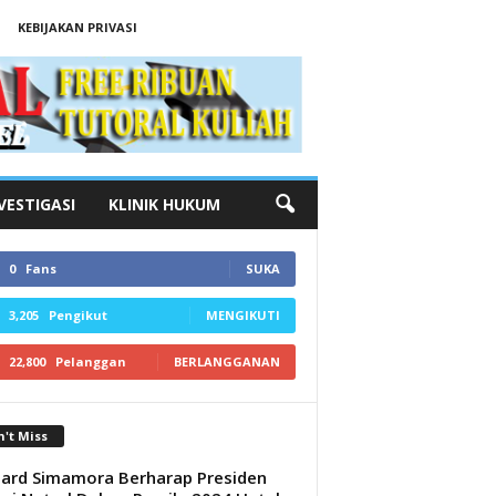
KEBIJAKAN PRIVASI
VESTIGASI
KLINIK HUKUM
0
Fans
SUKA
3,205
Pengikut
MENGIKUTI
22,800
Pelanggan
BERLANGGANAN
't Miss
ard Simamora Berharap Presiden