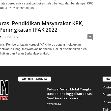
i atas beredarnya surat panggilan palsu berlogo dan berstempel KPK
Papua. "KPK secara tegas...
rasi Pendidikan Masyarakat KPK,
 Peningkatan IPAK 2022
0
2
-
03/08/2022
omisi Pemberantasan Korupsi (KPK) terus gencar melakukan
antikorupsi bagi masyarakat Indonesia. Hal ini disampaikan oleh
idikan dan Peran Serta Masyarakat...
ARTIKEL LAINNYA
KA
Politi
Diduga! Video Mobil Tangki
BBM Solar Tinggalkan Lokasi
Pidan
Saat Awal Kebakaran...
Pida
07/08/2026
Tipiko