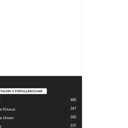
TEGORI E POPULLARIZUAR
485
k
347
a Khusus
260
na Umum
237
r