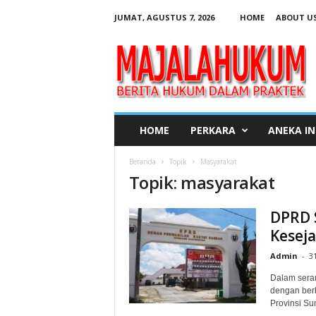
JUMAT, AGUSTUS 7, 2026
HOME
ABOUT U
M
a
j
a
l
a
H
HOME
PERKARA
ANEKA IN
u
k
Beranda
Topik
Masyarakat
u
Topik: masyarakat
m
DPRD 
Keseja
Admin
-
3
Dalam seran
dengan ber
Provinsi Su