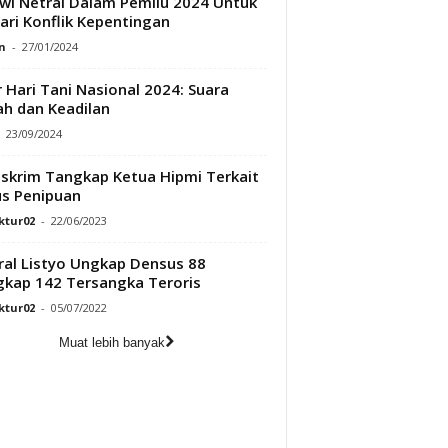
wi Netral Dalam Pemilu 2024 Untuk
ari Konflik Kepentingan
n
-
27/01/2024
r Hari Tani Nasional 2024: Suara
h dan Keadilan
23/09/2024
skrim Tangkap Ketua Hipmi Terkait
s Penipuan
ktur02
-
22/06/2023
ral Listyo Ungkap Densus 88
kap 142 Tersangka Teroris
ktur02
-
05/07/2022
Muat lebih banyak