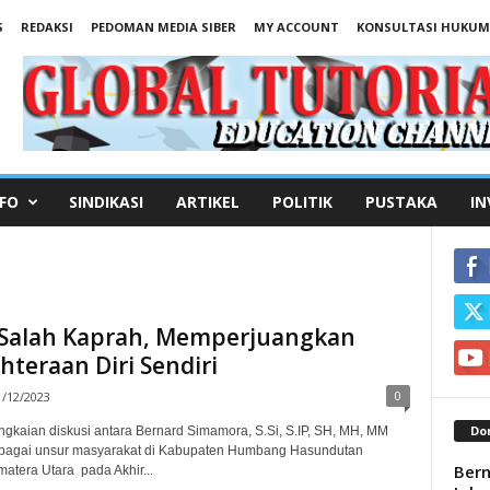
S
REDAKSI
PEDOMAN MEDIA SIBER
MY ACCOUNT
KONSULTASI HUKUM
FO
SINDIKASI
ARTIKEL
POLITIK
PUSTAKA
IN
Salah Kaprah, Memperjuangkan
hteraan Diri Sendiri
0
1/12/2023
Don
gkaian diskusi antara Bernard Simamora, S.Si, S.IP, SH, MH, MM
bagai unsur masyarakat di Kabupaten Humbang Hasundutan
Bern
matera Utara pada Akhir...