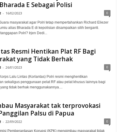
Bharada E Sebagai Polisi
0
2
-
16/02/2023
uara masyarakat agar Polri tetap mempertahankan Richard Eliezer
miu alias Bharada E di kepolisian disampaikan silih berganti.
anggapan Polri? Irjen Dedi...
tas Resmi Hentikan Plat RF Bagi
rakat yang Tidak Berhak
0
2
-
26/01/2023
orps Lalu Lintas (Korlantas) Polri resmi menghentikan
n sekaligus penggunaan pelat RF atau pelat khusus lainnya bagi
yang tidak berhak menggunakannya....
mbau Masyarakat tak terprovokasi
Panggilan Palsu di Papua
0
2
-
22/09/2022
omisi Pemberantasan Korupsi (KPK) mengimbau masyarakat tidak