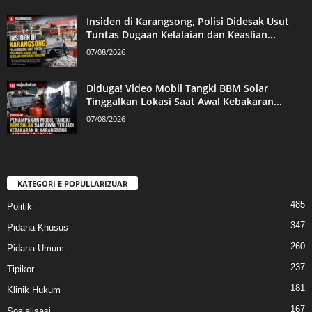
Insiden di Karangsong, Polisi Didesak Usut
Tuntas Dugaan Kelalaian dan Keaslian...
07/08/2026
Diduga! Video Mobil Tangki BBM Solar
Tinggalkan Lokasi Saat Awal Kebakaran...
07/08/2026
KATEGORI E POPULLARIZUAR
485
Politik
347
Pidana Khusus
260
Pidana Umum
237
Tipikor
181
Klinik Hukum
167
Sosialisasi