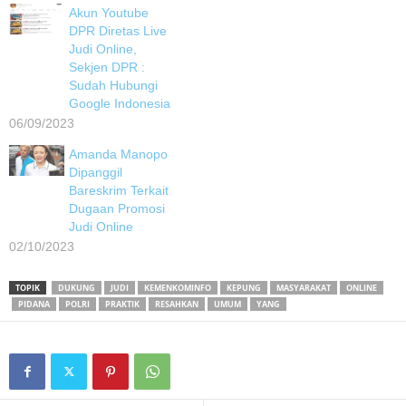
Akun Youtube
DPR Diretas Live
Judi Online,
Sekjen DPR :
Sudah Hubungi
Google Indonesia
06/09/2023
Amanda Manopo
Dipanggil
Bareskrim Terkait
Dugaan Promosi
Judi Online
02/10/2023
TOPIK
DUKUNG
JUDI
KEMENKOMINFO
KEPUNG
MASYARAKAT
ONLINE
PIDANA
POLRI
PRAKTIK
RESAHKAN
UMUM
YANG