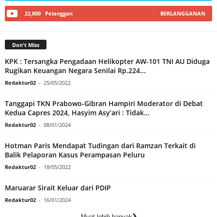
22,800
Pelanggan
BERLANGGANAN
Don't Miss
KPK : Tersangka Pengadaan Helikopter AW-101 TNI AU Diduga
Rugikan Keuangan Negara Senilai Rp.224...
Redaktur02
-
25/05/2022
Tanggapi TKN Prabowo-Gibran Hampiri Moderator di Debat
Kedua Capres 2024, Hasyim Asy’ari : Tidak...
Redaktur02
-
08/01/2024
Hotman Paris Mendapat Tudingan dari Ramzan Terkait di
Balik Pelaporan Kasus Perampasan Peluru
Redaktur02
-
18/05/2022
Maruarar Sirait Keluar dari PDIP
Redaktur02
-
16/01/2024
Muat lebih banyak